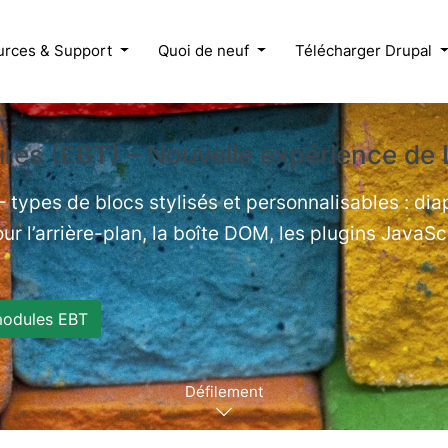
urces & Support
Quoi de neuf
Télécharger Drupal
res (EBT) – Nouvelle expérience de 
 types de blocs stylisés et personnalisables : di
ur l’arrière-plan, la boîte DOM, les plugins JavaSc
modules EBT
Défilement