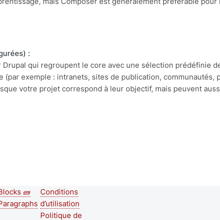
prentissage, mais Composer est généralement préférable pour l
gurées) :
 Drupal qui regroupent le core avec une sélection prédéfinie d
 (par exemple : intranets, sites de publication, communautés, 
que votre projet correspond à leur objectif, mais peuvent aussi
Blocks 🧱
Conditions
cond
Footer menu
Paragraphs
d’utilisation
ter
Politique de