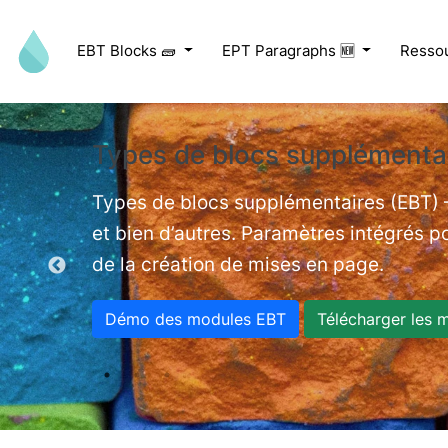
Aller au contenu principal
EBT Blocks 🧱
EPT Paragraphs 🆕
Resso
Types de blocs supplémentai
ed videos.
Types de blocs supplémentaires (EBT) –
et bien d’autres. Paramètres intégrés po
de la création de mises en page.
Démo des modules EBT
Télécharger les 