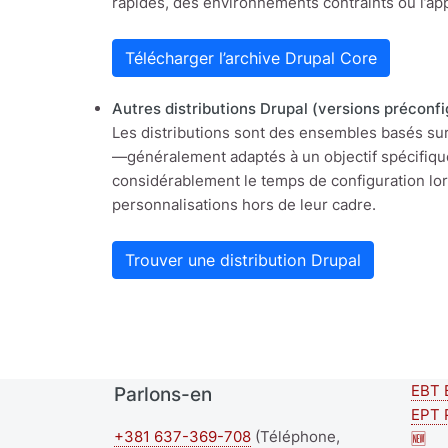
rapides, des environnements contraints ou l’ap
Télécharger l’archive Drupal Core
Autres distributions Drupal (versions préconfi
Les distributions sont des ensembles basés sur
—généralement adaptés à un objectif spécifique
considérablement le temps de configuration lors
personnalisations hors de leur cadre.
Trouver une distribution Drupal
EBT 
Parlons-en
Se
EPT 
+381 637-369-708
(Téléphone,
foo
🆕