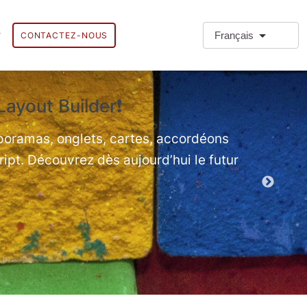
Français
CONTACTEZ-NOUS
Layout Builder❗
❗Types
Types de par
aporamas, onglets, cartes, accordéons
ript. Découvrez dès aujourd’hui le futur
Démo des