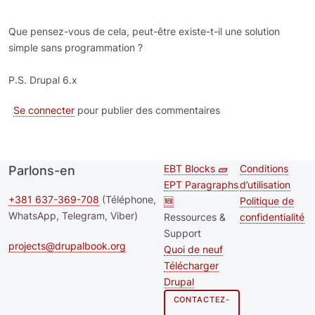
Que pensez-vous de cela, peut-être existe-t-il une solution
simple sans programmation ?
P.S. Drupal 6.x
Se connecter
pour publier des commentaires
EBT Blocks 🧱
Conditions
Parlons-en
Second
Footer me
EPT Paragraphs
d’utilisation
footer
+381 637-369-708
(Téléphone,
🆕
Politique de
WhatsApp, Telegram, Viber)
Ressources &
confidentialité
menu
Support
projects@drupalbook.org
Quoi de neuf
Télécharger
Drupal
CONTACTEZ-