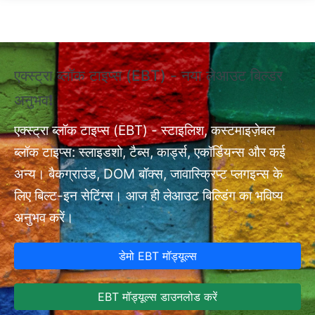
Skip to main content
एक्स्ट्रा ब्लॉक टाइप्स (EBT) - नया लेआउट बिल्डर
❗ए
अनुभव❗
अन
एक्
nt
एक्स्ट्रा ब्लॉक टाइप्स (EBT) - स्टाइलिश, कस्टमाइज़ेबल
सेट
ब्लॉक टाइप्स: स्लाइडशो, टैब्स, कार्ड्स, एकॉर्डियन्स और कई
अन्य। बैकग्राउंड, DOM बॉक्स, जावास्क्रिप्ट प्लगइन्स के
लिए बिल्ट-इन सेटिंग्स। आज ही लेआउट बिल्डिंग का भविष्य
अनुभव करें।
डेमो EBT मॉड्यूल्स
EBT मॉड्यूल्स डाउनलोड करें