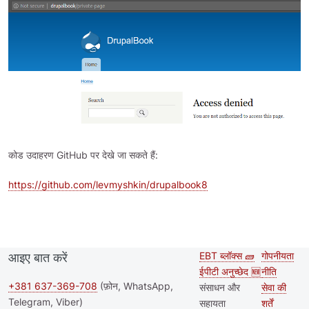
कोड उदाहरण GitHub पर देखे जा सकते हैं:
https://github.com/levmyshkin/drupalbook8
EBT ब्लॉक्स 🧱
गोपनीयता
आइए बात करें
Second
Footer
ईपीटी अनुच्छेद 🆕
नीति
footer
+381 637-369-708
(फ़ोन, WhatsApp,
संसाधन और
सेवा की
Telegram, Viber)
सहायता
शर्तें
menu