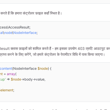
ट करते हैं कि हमारा कंट्रोलर फ़ाइल कहाँ स्थित है।
al
\
node
\
NodeInterface
;
ult क्लास फ़ाइलों को शामिल करते हैं - हम इसका उपयोग 403 त्रुटि आउटपुट क
्राप्त करने के लिए करेंगे, जो हमारे कंट्रोलर के पेरामीटर विधि में पास किया जाएगा।
content
(
NodeInterface 
$node
) 
{

nt
 = 
array
(

kup'
 => 
$node
->body->value,

$element
;
