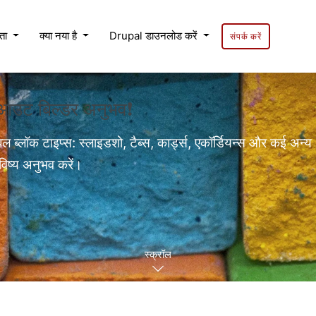
यता
क्या नया है
Drupal डाउनलोड करें
संपर्क करें
लेआउट बिल्डर अनुभव❗
बल ब्लॉक टाइप्स: स्लाइडशो, टैब्स, कार्ड्स, एकॉर्डियन्स और कई अन्य
विष्य अनुभव करें।
स्क्रॉल