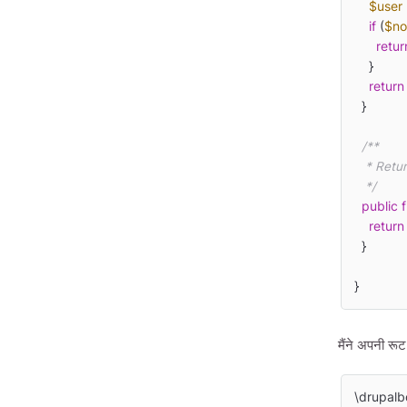
$user
if
 (
$n
retur
    }

return
  }

/**

   * Returns a page title.

   */
public
return
  }

}
मैंने अपनी रू
\drupalb