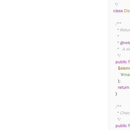
 */
class
Di
/**

   * Returns a simple page.

   *

   * 
@ret
   *   A simple renderable array.

   */
public
$elem
'#ma
    );

return
  }

/**

   * Checks access for this controller.

   */
public