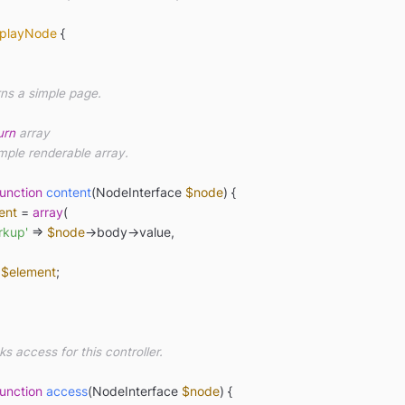
splayNode
{

urn
 array

function
content
(
NodeInterface 
$node
) 
{

ent
 = 
array
(

rkup'
 => 
$node
->body->value,

$element
;

function
access
(
NodeInterface 
$node
) 
{
