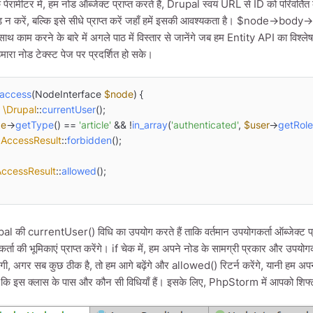
 कि पेरामीटर में, हम नोड ऑब्जेक्ट प्राप्त करते हैं, Drupal स्वयं URL से ID को परिवर्
 न करें, बल्कि इसे सीधे प्राप्त करें जहाँ हमें इसकी आवश्यकता है। $node->body->v
 साथ काम करने के बारे में अगले पाठ में विस्तार से जानेंगे जब हम Entity API का वि
हमारा नोड टेक्स्ट पेज पर प्रदर्शित हो सके।
access
(
NodeInterface 
$node
) 
{

 
\Drupal
::
currentUser
();

de
->
getType
() == 
'article'
 && !
in_array
(
'authenticated'
, 
$user
->
getRole
AccessResult
::
forbidden
();

AccessResult
::
allowed
();

al की currentUser() विधि का उपयोग करते हैं ताकि वर्तमान उपयोगकर्ता ऑब्जेक्ट प
कर्ता की भूमिकाएं प्राप्त करेंगे। if चेक में, हम अपने नोड के सामग्री प्रकार और उपयो
त होगी, अगर सब कुछ ठीक है, तो हम आगे बढ़ेंगे और allowed() रिटर्न करेंगे, यानी ह
ं कि इस क्लास के पास और कौन सी विधियाँ हैं। इसके लिए, PhpStorm में आपको शिफ्ट