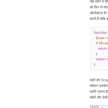
यहां ध्यान दें
को फिर से लोड
ऑब्जेक्ट्स के
करते हैं ताकि 
function
$user
 =
if
 (
$no
return
  }

return
}
पहले हम Drup
वर्तमान उपयोग
त्रुटि प्राप्
खोलें और देखे