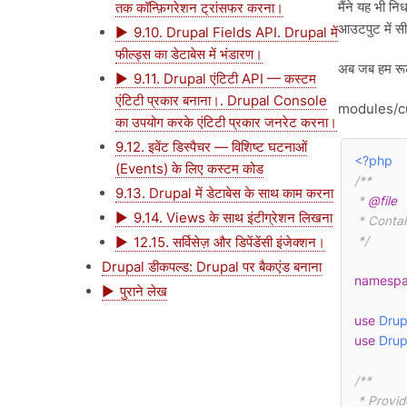
मैंने यह भी न
तक कॉन्फ़िगरेशन ट्रांसफर करना।
आउटपुट में सी
9.10. Drupal Fields API. Drupal में
फील्ड्स का डेटाबेस में भंडारण।
अब जब हम रूट
9.11. Drupal एंटिटी API — कस्टम
एंटिटी प्रकार बनाना।. Drupal Console
modules/c
का उपयोग करके एंटिटी प्रकार जनरेट करना।
9.12. इवेंट डिस्पैचर — विशिष्ट घटनाओं
<?php
(Events) के लिए कस्टम कोड
/**

9.13. Drupal में डेटाबेस के साथ काम करना
 * 
@file
9.14. Views के साथ इंटीग्रेशन लिखना
 * Contains \Drupal\drupalbook\Controller\DisplayNode.

12.15. सर्विसेज़ और डिपेंडेंसी इंजेक्शन।
 */
Drupal डीकपल्ड: Drupal पर बैकएंड बनाना
namesp
पुराने लेख
use
Drup
use
Drup
/**

 * Provides route responses for the DrupalBook module.
