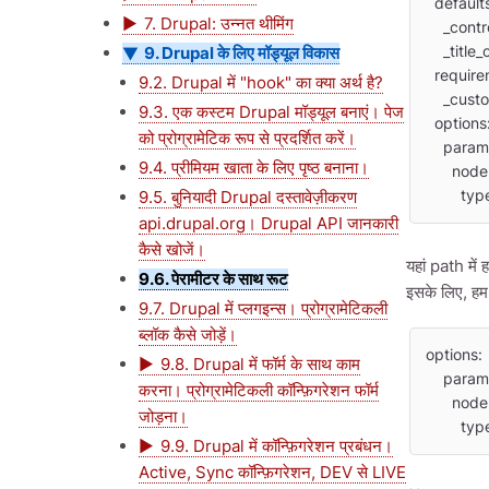
  defaults:

7. Drupal: उन्नत थीमिंग
    _cont
9. Drupal के लिए मॉड्यूल विकास
    _tit
  requirements:

9.2. Drupal में "hook" का क्या अर्थ है?
    _cu
9.3. एक कस्टम Drupal मॉड्यूल बनाएं। पेज
  options:

को प्रोग्रामेटिक रूप से प्रदर्शित करें।
    parameters:

9.4. प्रीमियम खाता के लिए पृष्ठ बनाना।
      node:

9.5. बुनियादी Drupal दस्तावेज़ीकरण
     
api.drupal.org। Drupal API जानकारी
कैसे खोजें।
यहां path में
9.6. पेरामीटर के साथ रूट
इसके लिए, हम 
9.7. Drupal में प्लगइन्स। प्रोग्रामेटिकली
ब्लॉक कैसे जोड़ें।
options:

9.8. Drupal में फॉर्म के साथ काम
    parameters:

करना। प्रोग्रामेटिकली कॉन्फ़िगरेशन फॉर्म
      nod
जोड़ना।
     
9.9. Drupal में कॉन्फ़िगरेशन प्रबंधन।
Active, Sync कॉन्फ़िगरेशन, DEV से LIVE