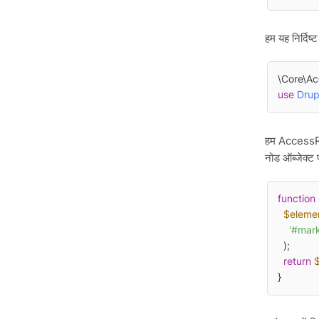
हम यह निर्दिष्
use
Drup
हम AccessRes
नोड ऑब्जेक्ट प
function
$eleme
'#mar
  );

return
}