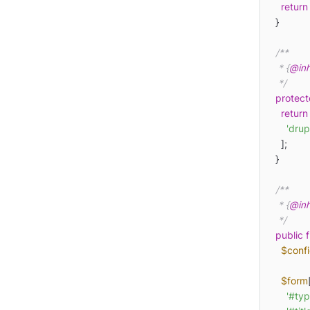
return
  }

/**

   * {
@inh
   */
protec
return
 
'drup
    ];

  }

/**

   * {
@inh
   */
public
$conf
$form
'#typ