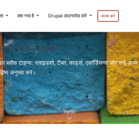
यता
क्या नया है
Drupal डाउनलोड करें
संपर्क करें
लेआउट बिल्डर अनुभव❗
बल ब्लॉक टाइप्स: स्लाइडशो, टैब्स, कार्ड्स, एकॉर्डियन्स और कई अन्य
विष्य अनुभव करें।
स्क्रॉल