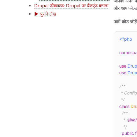
आपको अपने फॉ
Drupal डीकपल्ड: Drupal पर बैकएंड बनाना
और आप फोल्डर
पुराने लेख
फॉर्म कोड जोड
<?php
namesp
use
Drup
use
Drup
/**

 * Configure example settings for this site.

 */
class
Dr
/**

   * {
@inh
   */
public