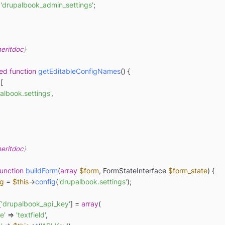
'drupalbook_admin_settings'
;

eritdoc
}

ted
function
getEditableConfigNames
(
) 
{

[

albook.settings'
,

eritdoc
}

function
buildForm
(
array
$form
, FormStateInterface 
$form_state
) 
{

ig
 = 
$this
->
config
(
'drupalbook.settings'
);

[
'drupalbook_api_key'
] = 
array
(

e'
 => 
'textfield'
,
