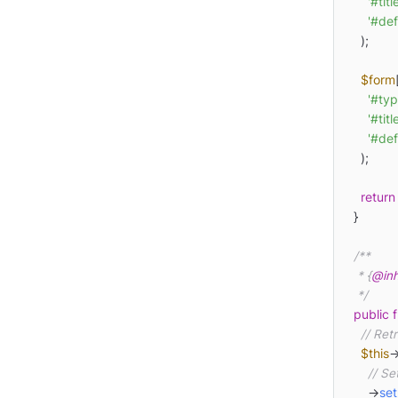
'#title
'#def
    );

$form
'#typ
'#title
'#def
    );

return
  }

/**

   * {
@inh
   */
public
// Ret
$this
-
// Se
      ->
set