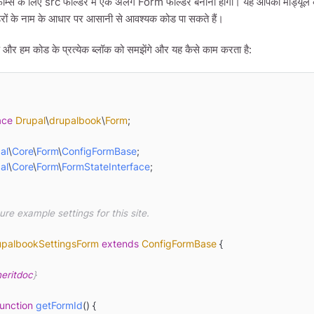
र्म्स के लिए src फोल्डर में एक अलग Form फोल्डर बनानी होगी। यह आपको मॉड्यूल क
ों के नाम के आधार पर आसानी से आवश्यक कोड पा सकते हैं।
़ें और हम कोड के प्रत्येक ब्लॉक को समझेंगे और यह कैसे काम करता है:
ace
Drupal
\
drupalbook
\
Form
;

al
\
Core
\
Form
\
ConfigFormBase
al
\
Core
\
Form
\
FormStateInterface
;

upalbookSettingsForm
extends
ConfigFormBase
{

eritdoc
}

function
getFormId
(
) 
{
