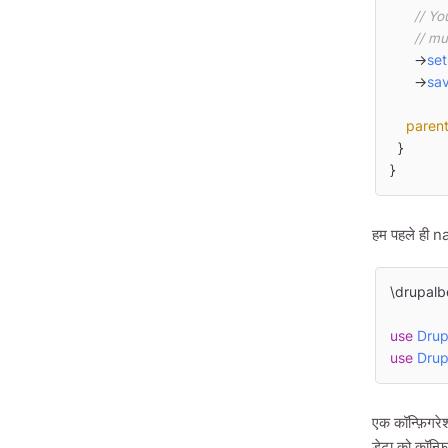
// Yo
// mu
      ->
set
      ->
sa
paren
  }

}
हम पहले ही n
\drupalb
use
Drup
use
Drup
एक कॉन्फ़िगर
डेटा को कॉन्फ़ि