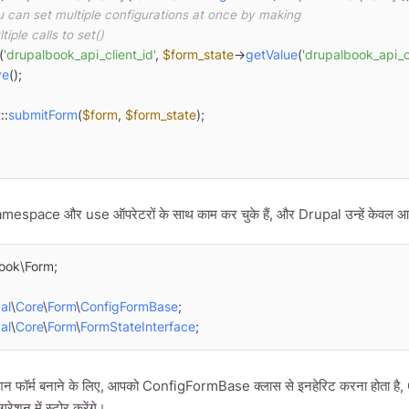
u can set multiple configurations at once by making
ltiple calls to set()
(
'drupalbook_api_client_id'
, 
$form_state
->
getValue
(
'drupalbook_api_cl
ve
();

t
::
submitForm
(
$form
, 
$form_state
);

amespace और use ऑपरेटरों के साथ काम कर चुके हैं, और Drupal उन्हें केवल आवश
ook\Form;

al
\
Core
\
Form
\
ConfigFormBase
al
\
Core
\
Form
\
FormStateInterface
;
ेशन फॉर्म बनाने के लिए, आपको ConfigFormBase क्लास से इनहेरिट करना होता 
गरेशन में स्टोर करेंगे।