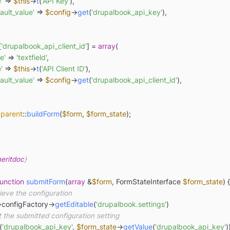
'
 => 
$this
->
t
(
'API Key'
),

ault_value'
 => 
$config
->
get
(
'drupalbook_api_key'
),

[
'drupalbook_api_client_id'
] = 
array
(

e'
 => 
'textfield'
,

'
 => 
$this
->
t
(
'API Client ID'
),

ault_value'
 => 
$config
->
get
(
'drupalbook_api_client_id'
),

parent
::
buildForm
(
$form
, 
$form_state
);

eritdoc
}

function
submitForm
(
array
 &
$form
, FormStateInterface 
$form_state
) 
{

rieve the configuration
>configFactory->
getEditable
(
'drupalbook.settings'
)

t the submitted configuration setting
(
'drupalbook_api_key'
, 
$form_state
->
getValue
(
'drupalbook_api_key'
))