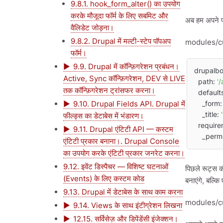
9.8.1. hook_form_alter() का उपयोग
करके मौजूदा फॉर्म के लिए सबमिट और
अब हम अपने फॉ
वैलिडेट जोड़ना।
9.8.2. Drupal में मल्टी-स्टेप पॉपअप
modules/c
फॉर्म।
9.9. Drupal में कॉन्फ़िगरेशन प्रबंधन।
drupalboo
Active, Sync कॉन्फ़िगरेशन, DEV से LIVE
  path: 
'
तक कॉन्फ़िगरेशन ट्रांसफर करना।
  defaults:

9.10. Drupal Fields API. Drupal में
    _form:
    _title: 
फील्ड्स का डेटाबेस में भंडारण।
  requirements:

9.11. Drupal एंटिटी API — कस्टम
    _per
एंटिटी प्रकार बनाना।. Drupal Console
का उपयोग करके एंटिटी प्रकार जनरेट करना।
9.12. इवेंट डिस्पैचर — विशिष्ट घटनाओं
पिछले रूट्स 
(Events) के लिए कस्टम कोड
बनाएंगे, बल्कि
9.13. Drupal में डेटाबेस के साथ काम करना
modules/c
9.14. Views के साथ इंटीग्रेशन लिखना
12.15. सर्विसेज़ और डिपेंडेंसी इंजेक्शन।