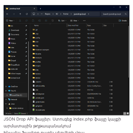
JSON Drop API ֆայլեր։ Ստուգեք index.php ֆայլը կայքի
արմատային թղթապանակում
Ինչպես ֆայլերը քաղել սերվերի վրա