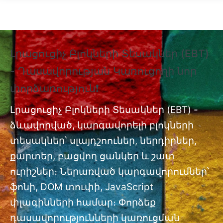
Skip to main content
Լրացուցիչ Բլոկների Տեսակներ (EBT)
❗
- Դասավորության Կառուցողի նոր
Տ
փորձառություն❗
Պ
nt
փ
Լրացուցիչ Բլոկների Տեսակներ (EBT) -
ձևավորված, կարգավորելի բլոկների
Լր
ան
տեսակներ՝ սլայդշոուներ, ներդիրներ,
մո
քարտեր, բացվող ցանկեր և շատ
ուրիշներ։ Ներառված կարգավորումներ՝
ֆոնի, DOM տուփի, JavaScript
փլագինների համար։ Փորձեք
դասավորությունների կառուցման