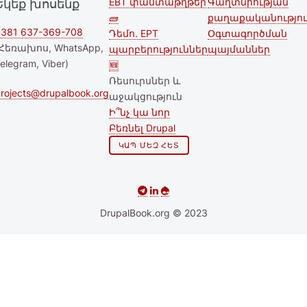
EBT փաստաթղթեր
Գաղտնիության
Եկեք խոսենք
Second
Footer menu
🧱
քաղաքականությու
footer
381 637-369-708
Դեմո. EPT
Օգտագործման
Հեռախոս, WhatsApp,
պարբերություններ
պայմաններ
menu
elegram, Viber)
🆕
Ռեսուրսներ և
rojects@drupalbook.org
աջակցություն
Ի՞նչ կա նոր
Բեռնել Drupal
ԿԱՊ ՄԵԶ ՀԵՏ
DrupalBook.org © 2023