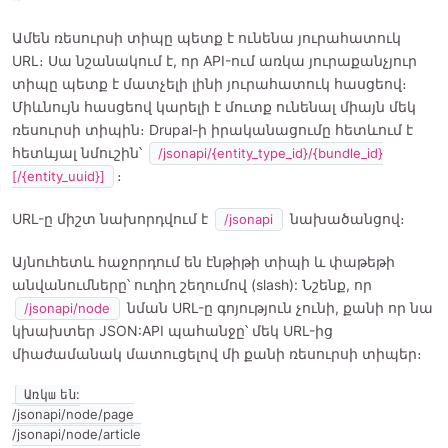
Ամեն ռեսուրսի տիպը պետք է ունենա յուրահատուկ
URL։ Սա նշանակում է, որ API-ում առկա յուրաքանչյուր
տիպը պետք է մատչելի լինի յուրահատուկ հասցեով։
Միևնույն հասցեով կարելի է մուտք ունենալ միայն մեկ
ռեսուրսի տիպին։ Drupal-ի իրականացումը հետևում է
հետևյալ նմուշին՝
/jsonapi/{entity_type_id}/{bundle_id}
։
[/{entity_uuid}]
URL-ը միշտ նախորդվում է
նախածանցով։
/jsonapi
Այնուհետև հաջորդում են էնթիթի տիպի և փաթեթի
անվանումները՝ ուղիղ շեղումով (slash): Նշենք, որ
նման URL-ը գոյություն չունի, քանի որ նա
/jsonapi/node
կխախտեր JSON:API պահանջը՝ մեկ URL-ից
միաժամանակ մատուցելով մի քանի ռեսուրսի տիպեր։
Առկա են:

/jsonapi/node/page

/jsonapi/node/article
