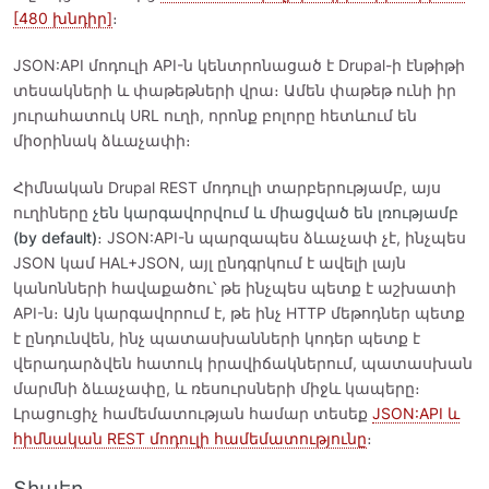
[480 խնդիր]
։
JSON:API մոդուլի API-ն կենտրոնացած է Drupal-ի էնթիթի
տեսակների և փաթեթների վրա։ Ամեն փաթեթ ունի իր
յուրահատուկ URL ուղի, որոնք բոլորը հետևում են
միօրինակ ձևաչափի։
Հիմնական Drupal REST մոդուլի տարբերությամբ, այս
ուղիները
չեն կարգավորվում և միացված են լռությամբ
(by default)
։ JSON:API-ն պարզապես ձևաչափ չէ, ինչպես
JSON կամ HAL+JSON, այլ ընդգրկում է ավելի լայն
կանոնների հավաքածու՝ թե ինչպես պետք է աշխատի
API-ն։ Այն կարգավորում է, թե ինչ HTTP մեթոդներ պետք
է ընդունվեն, ինչ պատասխանների կոդեր պետք է
վերադարձվեն հատուկ իրավիճակներում, պատասխան
մարմնի ձևաչափը, և ռեսուրսների միջև կապերը։
Լրացուցիչ համեմատության համար տեսեք
JSON:API և
հիմնական REST մոդուլի համեմատությունը
։
Տիպեր