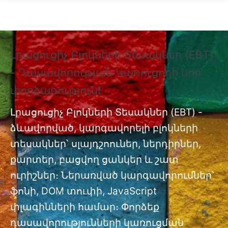
Skip to main content
Լրացուցիչ Բլոկների Տեսակներ (EBT)
❗
- Դասավորության Կառուցողի նոր
Տ
փորձառություն❗
Պ
nt
փ
Լրացուցիչ Բլոկների Տեսակներ (EBT) -
ձևավորված, կարգավորելի բլոկների
Լր
ան
տեսակներ՝ սլայդշոուներ, ներդիրներ,
մո
քարտեր, բացվող ցանկեր և շատ
ուրիշներ։ Ներառված կարգավորումներ՝
ֆոնի, DOM տուփի, JavaScript
փլագինների համար։ Փորձեք
դասավորությունների կառուցման