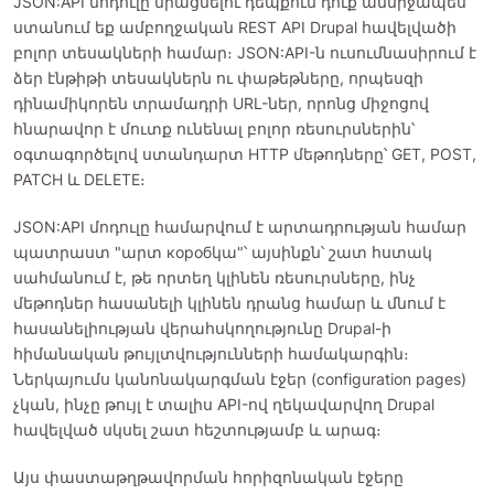
JSON:API մոդուլը միացնելու դեպքում դուք անմիջապես
ստանում եք ամբողջական REST API Drupal հավելվածի
բոլոր տեսակների համար։ JSON:API-ն ուսումնասիրում է
ձեր էնթիթի տեսակներն ու փաթեթները, որպեսզի
դինամիկորեն տրամադրի URL-ներ, որոնց միջոցով
հնարավոր է մուտք ունենալ բոլոր ռեսուրսներին՝
օգտագործելով ստանդարտ HTTP մեթոդները՝ GET, POST,
PATCH և DELETE։
JSON:API մոդուլը համարվում է արտադրության համար
պատրաստ "արտ коробկա"՝ այսինքն՝ շատ հստակ
սահմանում է, թե որտեղ կլինեն ռեսուրսները, ինչ
մեթոդներ հասանելի կլինեն դրանց համար և մնում է
հասանելիության վերահսկողությունը Drupal-ի
հիմանական թույլտվությունների համակարգին։
Ներկայումս կանոնակարգման էջեր (configuration pages)
չկան, ինչը թույլ է տալիս API-ով ղեկավարվող Drupal
հավելված սկսել շատ հեշտությամբ և արագ։
Այս փաստաթղթավորման հորիզոնական էջերը