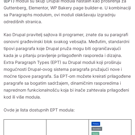
(EPT)
moduli su skup Drupal modula nastalih kao proširenja za
Guttenberg, Elementor, WP Bakery page builder-e. U kombinaciji
sa Paragraphs modulom, ovi moduli olakšavaju izgradnju
odredišnih stranica.
Kao Drupal pravitelj sajtova ili programer, znate da su paragrafi
osnovni građevinski blok svakog vebsajta. Međutim, standardni
tipovi paragrafa koje Drupal pruža mogu biti ograničavajući
kada je u pitanju pravljenje prilagođenih rasporeda i dizajna.
Extra Paragraph Types (EPT) su Drupal moduli koji proširuju
mogućnosti Drupal-ovog sistema paragrafa pružajući nove i
moćne tipove paragrafa. Sa EPT-om možete kreirati prilagođene
paragrafe sa bogatim sadržajem, dinamičnim rasporedima i
naprednom funkcionalnošću koja bi inače zahtevala prilagođeni
kod ili više modula.
Ovde je lista dostupnih EPT modula:
Image