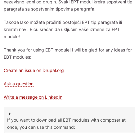
nezavisno jedni od drugih. Svaki EPT modul kreira sopstveni tip
paragrafa sa sopstvenim tipovima paragrafa.
Takođe lako možete proširiti postojeći EPT tip paragrafa ili
kreirati novi. Biću srećan da uključim vaše izmene za EPT
module!
Thank you for using EBT module! I will be glad for any ideas for
EBT modules:
Create an issue on Drupal.org
Ask a question
Write a message on LinkedIn
If you want to download all EBT modules with composer at
once, you can use this command: