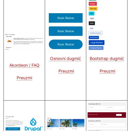
Image
Image
Bootstrap dugmić
Osnovni dugmić
Akordeon / FAQ
Preuzmi
Preuzmi
Preuzmi
Image
Image
Image