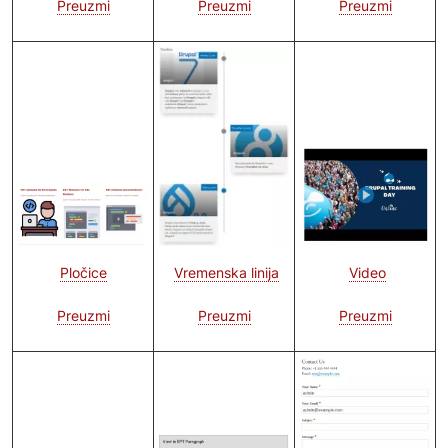
Preuzmi
Preuzmi
Preuzmi
Image
Image
Image
Video
Vremenska linija
Pločice
Preuzmi
Preuzmi
Preuzmi
Image
Image