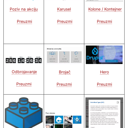
Poziv na akciju
Karusel
Kolone / Kontejner
Preuzmi
Preuzmi
Preuzmi
Image
Image
Image
Odbrojavanje
Hero
Brojač
Preuzmi
Preuzmi
Preuzmi
Image
Image
Image