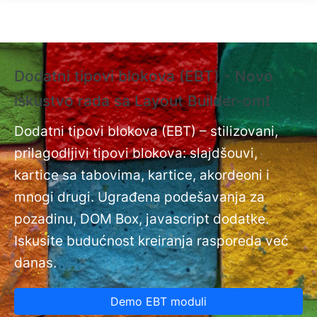
Skip to main content
Dodatni tipovi blokova (EBT) - Novo
❗
iskustvo rada sa Layout Builder-om❗
i
Do
nt
Dodatni tipovi blokova (EBT) – stilizovani,
na
prilagodljivi tipovi blokova: slajdšouvi,
kartice sa tabovima, kartice, akordeoni i
mnogi drugi. Ugrađena podešavanja za
pozadinu, DOM Box, javascript dodatke.
Iskusite budućnost kreiranja rasporeda već
danas.
Demo EBT moduli