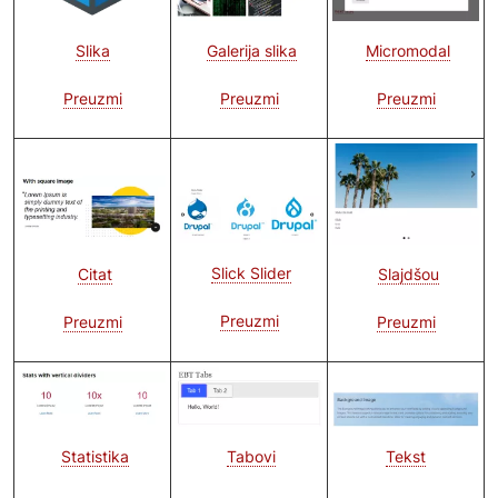
Galerija slika
Slika
Micromodal
Preuzmi
Preuzmi
Preuzmi
Image
Image
Image
Slick Slider
Slajdšou
Citat
Preuzmi
Preuzmi
Preuzmi
Image
Image
Image
Tekst
Tabovi
Statistika