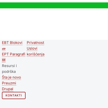
EBT Blokovi
Privatnost
Second
Footer menu
🧱
Uslovi
footer
EPT Paragrafi
korišćenja
🆕
menu
Resursi i
podrška
Šta je novo
Preuzmi
Drupal
KONTAKTI