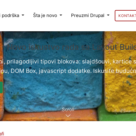
 i podrška
Šta je novo
Preuzmi Drupal
KONTAK
 - Novo iskustvo rada sa Layout Bui
i, prilagodljivi tipovi blokova: slajdšouvi, kartice
nu, DOM Box, javascript dodatke. Iskusite budućn
Scroll
fi