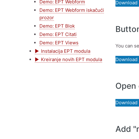
Demo: EPT Webform
Download
Demo: EPT Webform iskačući
prozor
Demo: EPT Blok
Button
Demo: EPT Citati
Demo: EPT Views
You can se
Instalacija EPT modula
Kreiranje novih EPT modula
Download
Open 
Download
Add "n