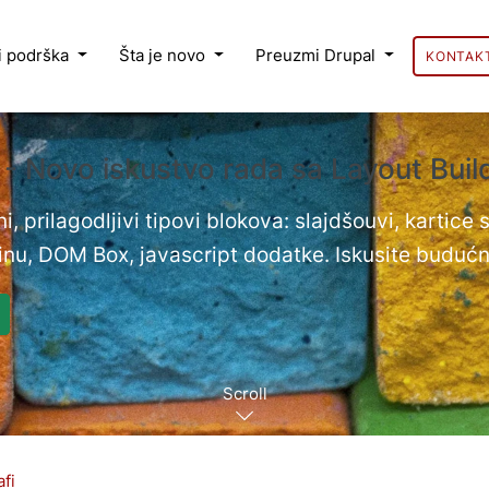
 i podrška
Šta je novo
Preuzmi Drupal
KONTAK
 - Novo iskustvo rada sa Layout Bui
i, prilagodljivi tipovi blokova: slajdšouvi, kartice
nu, DOM Box, javascript dodatke. Iskusite budućn
Scroll
fi