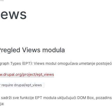
iews
Pregled Views modula
graph Types (EPT): Views modul omogućava umetanje postojeće
w.drupal.org/project/ept_views
require drupal/ept_views
sadrži sve funkcije EPT modula uključujući DOM Box, pozadinsku
ja: