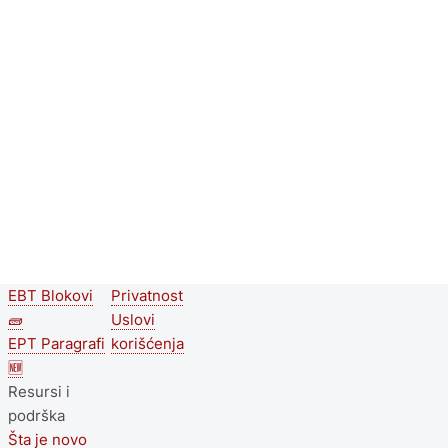
EBT Blokovi
Privatnost
Second
Footer menu
🧱
Uslovi
footer
EPT Paragrafi
korišćenja
🆕
menu
Resursi i
podrška
Šta je novo