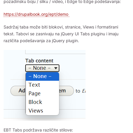
pozadinsku boju / sliku / video, i Edge to Edge podešavanja:
https://drupalbook.org/ept/demo
Sadržaj taba može biti blokovi, stranice, Views i formatirani
tekst. Tabovi se zasnivaju na jQuery UI Tabs pluginu i imaju
različita podešavanja za jQuery plugin.
EBT Tabs podržava različite stilove: