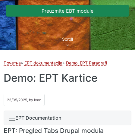
Preuzmite EBT module
Scroll
Почетна
EPT dokumentacija
Demo: EPT Paragrafi
Demo: EPT Kartice
23/05/2025, by
Ivan
EPT Documentation
EPT: Pregled Tabs Drupal modula