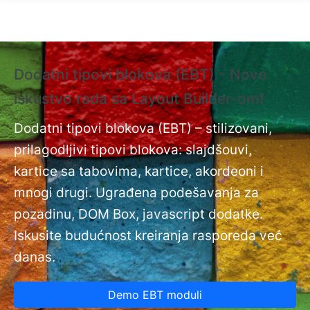
Skip to main content
Dodatni tipovi blokova (EBT) - Novo
❗
iskustvo rada sa Layout Builder-om❗
i
Do
nt
Dodatni tipovi blokova (EBT) – stilizovani,
na
prilagodljivi tipovi blokova: slajdšouvi,
kartice sa tabovima, kartice, akordeoni i
mnogi drugi. Ugrađena podešavanja za
pozadinu, DOM Box, javascript dodatke.
Iskusite budućnost kreiranja rasporeda već
danas.
Demo EBT moduli