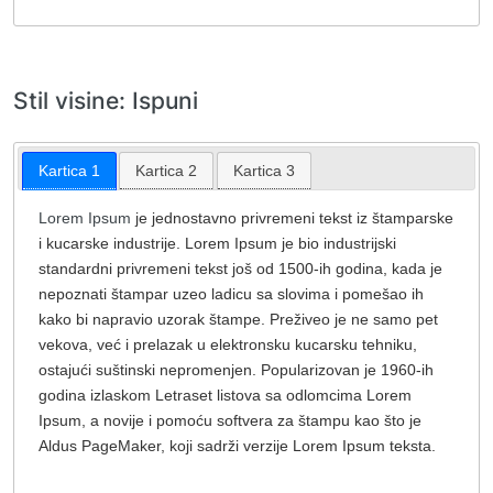
Stil visine: Ispuni
Kartica 1
Kartica 2
Kartica 3
Lorem Ipsum
je jednostavno privremeni tekst iz štamparske
i kucarske industrije. Lorem Ipsum je bio industrijski
standardni privremeni tekst još od 1500-ih godina, kada je
nepoznati štampar uzeo ladicu sa slovima i pomešao ih
kako bi napravio uzorak štampe. Preživeo je ne samo pet
vekova, već i prelazak u elektronsku kucarsku tehniku,
ostajući suštinski nepromenjen. Popularizovan je 1960-ih
godina izlaskom Letraset listova sa odlomcima Lorem
Ipsum, a novije i pomoću softvera za štampu kao što je
Aldus PageMaker, koji sadrži verzije Lorem Ipsum teksta.