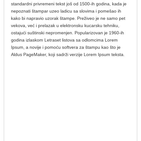
standardni privremeni tekst još od 1500-ih godina, kada je
nepoznati štampar uzeo ladicu sa slovima i pomešao ih
kako bi napravio uzorak štampe. Preživeo je ne samo pet
vekova, već i prelazak u elektronsku kucarsku tehniku,
ostajući suštinski nepromenjen. Popularizovan je 1960-ih
godina izlaskom Letraset listova sa odlomcima Lorem
Ipsum, a novije i pomoću softvera za štampu kao što je
Aldus PageMaker, koji sadrži verzije Lorem Ipsum teksta.