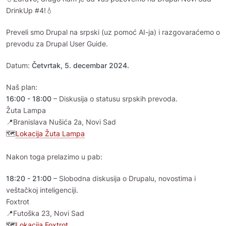
DrinkUp #4!💧
Preveli smo Drupal na srpski (uz pomoć AI-ja) i razgovaraćemo o
prevodu za Drupal User Guide.
Datum:
Četvrtak, 5. decembar 2024.
Naš plan:
16:00 - 18:00
– Diskusija o statusu srpskih prevoda.
Žuta Lampa
📍Branislava Nušića 2a, Novi Sad
🗺️
Lokacija Žuta Lampa
Nakon toga prelazimo u pab:
18:20 - 21:00
– Slobodna diskusija o Drupalu, novostima i
veštačkoj inteligenciji.
Foxtrot
📍Futoška 23, Novi Sad
🗺️
Lokacija Foxtrot