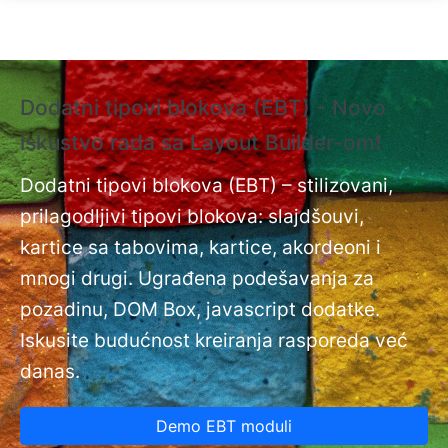
Skip to main content
Dodatni tipovi blokova (EBT) - Novo
❗
iskustvo rada sa Layout Builder-om❗
i
Do
nt
Dodatni tipovi blokova (EBT) – stilizovani,
na
prilagodljivi tipovi blokova: slajdšouvi,
kartice sa tabovima, kartice, akordeoni i
mnogi drugi. Ugrađena podešavanja za
pozadinu, DOM Box, javascript dodatke.
Iskusite budućnost kreiranja rasporeda već
danas.
Demo EBT moduli