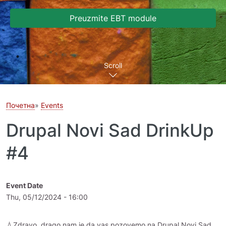
Preuzmite EBT module
Scroll
Почетна
Events
Drupal Novi Sad DrinkUp
#4
Event Date
Thu, 05/12/2024 - 16:00
💧Zdravo, drago nam je da vas pozovemo na Drupal Novi Sad