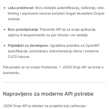
Laka proširivost
: Brzo dodajte autentifikaciju, keširanje, rate-
limiting i sopstvene resurse koristeći bogat ekosistem Drupal
modula.
Brzo prototipisanje
: Pokrenite API-je za svoje aplikacije,
sajtove ili eksperimente za par minuta—ne nedelja.
Prijateljski za developere
: Ugrađena podrška za OpenAPI
specifikacije, automatsku dokumentaciju šema i moderne
CI/CD tokove.
Fokusirajte se na izradu frontenda — JSON Drop API se brine o
backendu.
Napravljeno za moderne API potrebe
JSON Drop API je idealan za projekte koji zahtevaju: