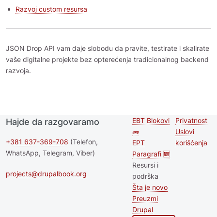
Razvoj custom resursa
JSON Drop API vam daje slobodu da pravite, testirate i skalirate
vaše digitalne projekte bez opterećenja tradicionalnog backend
razvoja.
EBT Blokovi
Privatnost
Hajde da razgovaramo
Second
Footer 
🧱
Uslovi
footer
+381 637-369-708
(Telefon,
EPT
korišćenja
WhatsApp, Telegram, Viber)
Paragrafi 🆕
menu
Resursi i
projects@drupalbook.org
podrška
Šta je novo
Preuzmi
Drupal