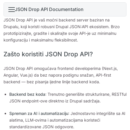
JSON Drop API Documentation
JSON Drop API je vaš moćni backend server baziran na
Drupalu, koji koristi robusni Drupal JSON:API ekosistem. Brzo
prototipizirajte, gradite i skalirajte svoje API-je uz minimalnu
konfiguraciju i maksimalnu fleksibilnost.
Zašto koristiti JSON Drop API?
JSON Drop API omogućava frontend developerima (Next.js,
Angular, Vue.js) da bez napora podignu snažan, API-first
backend — bez pisanja ijedne linije backend koda.
Backend bez koda
: Trenutno generišite strukturirane, RESTful
JSON endpoint-ove direktno iz Drupal sadržaja.
Spreman za AI i automatizaciju
: Jednostavno integrišite sa AI
alatima, LLM-ovima i automatizacijama koristeći
standardizovane JSON odgovore.