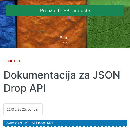
Preuzmite EBT module
Scroll
Почетна
Dokumentacija za JSON
Drop API
22/05/2025, by
Ivan
Download JSON Drop API