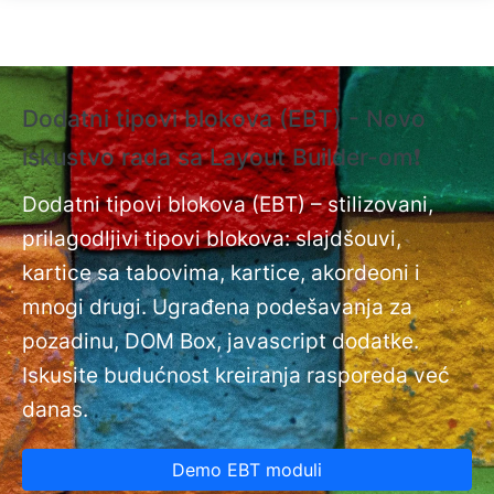
Skip to main content
Dodatni tipovi blokova (EBT) - Novo
❗
iskustvo rada sa Layout Builder-om❗
i
Do
nt
Dodatni tipovi blokova (EBT) – stilizovani,
na
prilagodljivi tipovi blokova: slajdšouvi,
kartice sa tabovima, kartice, akordeoni i
mnogi drugi. Ugrađena podešavanja za
pozadinu, DOM Box, javascript dodatke.
Iskusite budućnost kreiranja rasporeda već
danas.
Demo EBT moduli