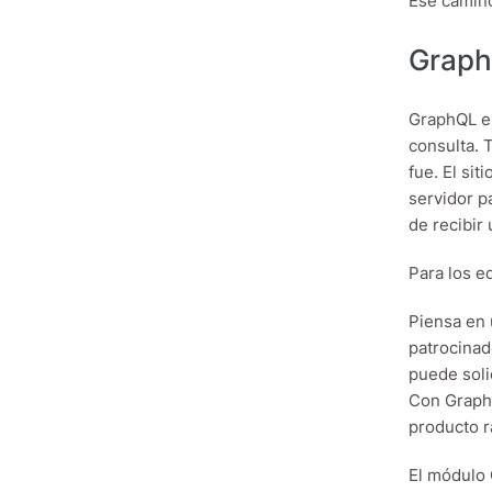
Ese camino
Graph
GraphQL es
consulta. 
fue. El si
servidor p
de recibir 
Para los e
Piensa en 
patrocinad
puede soli
Con GraphQ
producto 
El módulo 