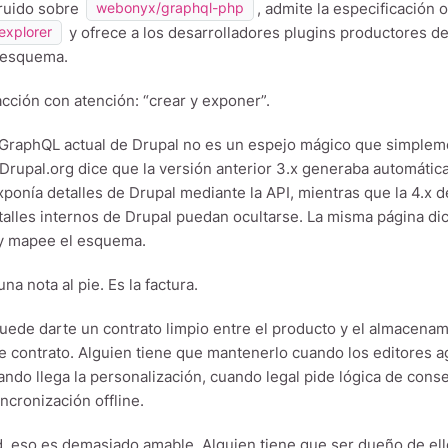
ruido sobre
, admite la especificación 
webonyx/graphql-php
y ofrece a los desarrolladores plugins productores d
explorer
 esquema.
acción con atención: “crear y exponer”.
GraphQL actual de Drupal no es un espejo mágico que simpleme
Drupal.org dice que la versión anterior 3.x generaba automáti
xponía detalles de Drupal mediante la API, mientras que la 4.x d
talles internos de Drupal puedan ocultarse. La misma página dic
 y mapee el esquema.
na nota al pie. Es la factura.
ede darte un contrato limpio entre el producto y el almacenam
e contrato. Alguien tiene que mantenerlo cuando los editores 
ando llega la personalización, cuando legal pide lógica de cons
ncronización offline.
d, eso es demasiado amable. Alguien tiene que ser dueño de ell