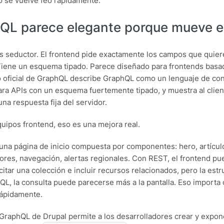
 se vuelve feo rápidamente.
QL parece elegante porque mueve el
 seductor. El frontend pide exactamente los campos que quiere
Tiene un esquema tipado. Parece diseñado para frontends bas
tio oficial de GraphQL describe GraphQL como un lenguaje de con
ara APIs con un esquema fuertemente tipado, y muestra al clie
una respuesta fija del servidor.
quipos frontend, eso es una mejora real.
una página de inicio compuesta por componentes: hero, artícul
ores, navegación, alertas regionales. Con REST, el frontend pu
citar una colección e incluir recursos relacionados, pero la estr
L, la consulta puede parecerse más a la pantalla. Eso importa 
rápidamente.
GraphQL de Drupal permite a los desarrolladores crear y expon