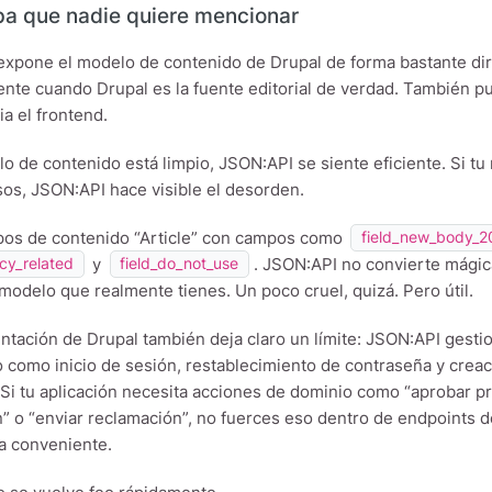
pa que nadie quiere mencionar
xpone el modelo de contenido de Drupal de forma bastante dire
nte cuando Drupal es la fuente editorial de verdad. También pu
ia el frontend.
lo de contenido está limpio, JSON:API se siente eficiente. Si 
s, JSON:API hace visible el desorden.
ipos de contenido “Article” con campos como
field_new_body_2
y
. JSON:API no convierte mágic
acy_related
field_do_not_use
modelo que realmente tienes. Un poco cruel, quizá. Pero útil.
tación de Drupal también deja claro un límite: JSON:API gesti
 como inicio de sesión, restablecimiento de contraseña y creac
Si tu aplicación necesita acciones de dominio como “aprobar p
” o “enviar reclamación”, no fuerces eso dentro de endpoints 
a conveniente.