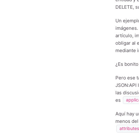
DELETE, su
Un ejemplo
imágenes. 
artículo, 
obligar al
mediante i
¿Es bonito
Pero ese t
JSON:API l
las discus
es
applic
Aquí hay u
menos del 
attribute