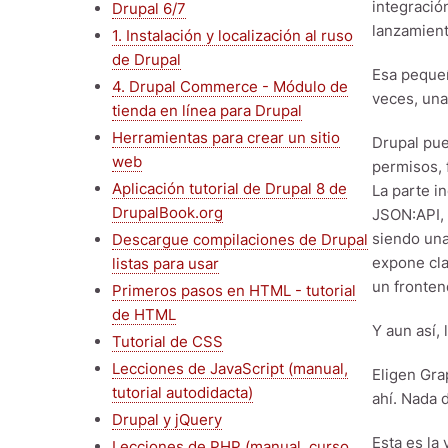
integració
Drupal 6/7
lanzamient
1. Instalación y localización al ruso
de Drupal
Esa pequeñ
4. Drupal Commerce - Módulo de
veces, una
tienda en línea para Drupal
Herramientas para crear un sitio
Drupal pue
web
permisos, 
Aplicación tutorial de Drupal 8 de
La parte i
DrupalBook.org
JSON:API, 
siendo una
Descargue compilaciones de Drupal
expone cla
listas para usar
un fronten
Primeros pasos en HTML - tutorial
de HTML
Y aun así,
Tutorial de CSS
Lecciones de JavaScript (manual,
Eligen Gra
tutorial autodidacta)
ahí. Nada 
Drupal y jQuery
Esta es la
Lecciones de PHP (manual, curso