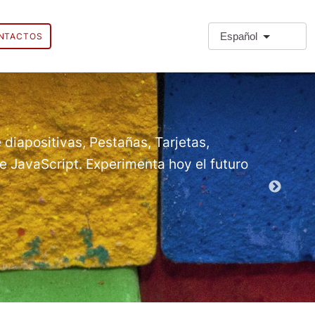
Español
NTACTOS
❗Extra
Extra Paragr
 diapositivas, Pestañas, Tarjetas,
 JavaScript. Experimenta hoy el futuro
Módulos d