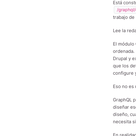
Está const
/graphql/
trabajo de
Lee la red
El módulo 
ordenada. 
Drupal y e
que los de
configure
Eso no es u
GraphQL pu
diseñar es
diseño, cu
necesita si
En realida