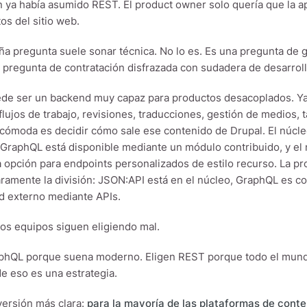
n ya había asumido REST. El product owner solo quería que la ap
os del sitio web.
a pregunta suele sonar técnica. No lo es. Es una pregunta de 
 pregunta de contratación disfrazada con sudadera de desarroll
de ser un backend muy capaz para productos desacoplados. Ya 
flujos de trabajo, revisiones, traducciones, gestión de medios
ncómoda es decidir cómo sale ese contenido de Drupal. El núcle
GraphQL está disponible mediante un módulo contribuido, y el
 opción para endpoints personalizados de estilo recurso. La 
ramente la división: JSON:API está en el núcleo, GraphQL es c
d externo mediante APIs.
 los equipos siguen eligiendo mal.
phQL porque suena moderno. Eligen REST porque todo el mundo
de eso es una estrategia.
 versión más clara:
para la mayoría de las plataformas de cont