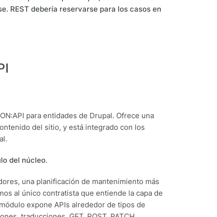
se. REST debería reservarse para los casos en
PI
SON:API para entidades de Drupal. Ofrece una
tenido del sitio, y está integrado con los
al.
lo del núcleo
.
edores, una planificación de mantenimiento más
os al único contratista que entiende la capa de
 módulo expone APIs alrededor de tipos de
isiones, traducciones, GET, POST, PATCH,