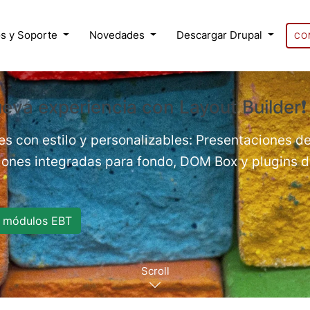
s y Soporte
Novedades
Descargar Drupal
CO
eva experiencia con Layout Builder❗
es con estilo y personalizables: Presentaciones de
nes integradas para fondo, DOM Box y plugins de
 módulos EBT
Scroll