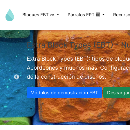
Pasar al contenido principal
Bloques EBT 🧱
Párrafos EPT 🆕
Recurso
Extra Block Types (EBT) - Nu
ed videos.
Extra Block Types (EBT): tipos de bloqu
Acordeones y muchos más. Configuracio
de la construcción de diseños.
Módulos de demostración EBT
Descargar