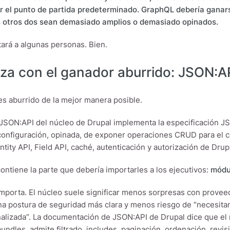
r el punto de partida predeterminado. GraphQL debería ganar
s otros dos sean demasiado amplios o demasiado opinados.
ará a algunas personas. Bien.
za con el ganador aburrido: JSON:A
s aburrido de la mejor manera posible.
JSON:API del núcleo de Drupal implementa la especificación J
configuración, opinada, de exponer operaciones CRUD para el con
ntity API, Field API, caché, autenticación y autorización de Drup
contiene la parte que debería importarles a los ejecutivos:
módu
importa. El núcleo suele significar menos sorpresas con prove
una postura de seguridad más clara y menos riesgo de “necesitam
alizada”. La documentación de JSON:API de Drupal dice que el
bundles, admite filtrado, includes, paginación, ordenación, rev