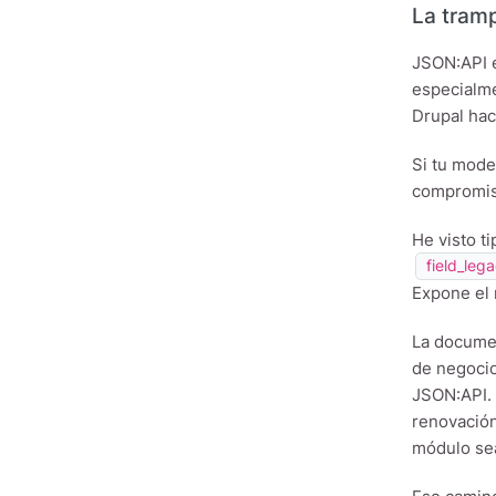
La tram
JSON:API e
especialme
Drupal hac
Si tu mode
compromiso
He visto t
field_leg
Expone el 
La documen
de negocio
JSON:API. 
renovación
módulo se