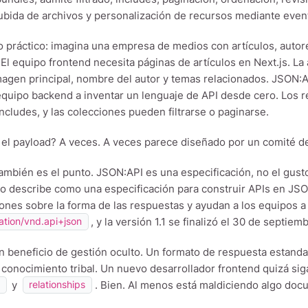
bida de archivos y personalización de recursos mediante even
 práctico: imagina una empresa de medios con artículos, autore
El equipo frontend necesita páginas de artículos en Next.js. La
imagen principal, nombre del autor y temas relacionados. JSON
 equipo backend a inventar un lenguaje de API desde cero. Los 
ncludes, y las colecciones pueden filtrarse o paginarse.
 el payload? A veces. A veces parece diseñado por un comité d
ambién es el punto. JSON:API es una especificación, no el gusto p
o describe como una especificación para construir APIs en J
iones sobre la forma de las respuestas y ayudan a los equipos 
, y la versión 1.1 se finalizó el 30 de septie
ation/vnd.api+json
n beneficio de gestión oculto. Un formato de respuesta estand
conocimiento tribal. Un nuevo desarrollador frontend quizá sig
y
. Bien. Al menos está maldiciendo algo do
s
relationships