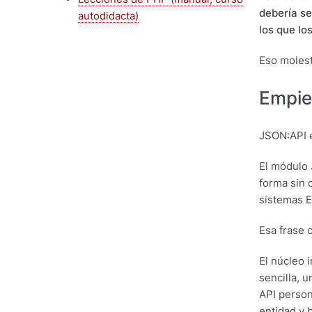
debería se
autodidacta)
los que lo
Eso molest
Empie
JSON:API e
El módulo 
forma sin 
sistemas E
Esa frase 
El núcleo 
sencilla, 
API person
entidad y 