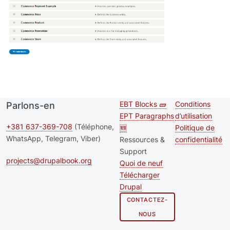
EBT Blocks 🧱
Conditions
Parlons-en
Second
Footer me
EPT Paragraphs
d’utilisation
footer
+381 637-369-708
(Téléphone,
🆕
Politique de
WhatsApp, Telegram, Viber)
Ressources &
confidentialité
menu
Support
projects@drupalbook.org
Quoi de neuf
Télécharger
Drupal
CONTACTEZ-
NOUS