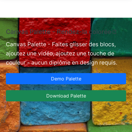
Aller au contenu principal
Canvas Palette - Rendez-la colorée🎨
T
N
Canvas Palette - Faites glisser des blocs,
ajoutez une vidéo, ajoutez une touche de
nt
Ty
couleur - aucun diplôme en design requis.
ty
di
Demo Palette
bi
l’
Download Palette
Ja
fu