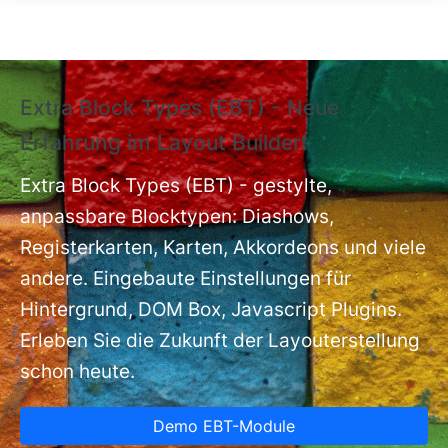
Direkt zum Inhalt
Extra Block Types (EBT) - Neue
❗
Erfahrung im Layout Builder❗
m
Ex
nt
Extra Block Types (EBT) - gestylte,
ba
anpassbare Blocktypen: Diashows,
Registerkarten, Karten, Akkordeons und viele
andere. Eingebaute Einstellungen für
Hintergrund, DOM Box, Javascript Plugins.
Erleben Sie die Zukunft der Layouterstellung
schon heute.
Demo EBT-Module