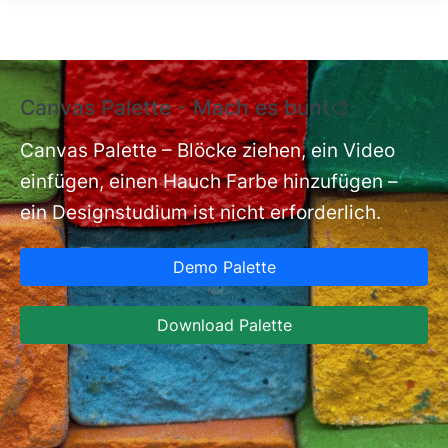
Direkt zum Inhalt
Canvas Palette - Mach es bunt🎨
E
E
Canvas Palette – Blöcke ziehen, ein Video
einfügen, einen Hauch Farbe hinzufügen –
nt
Ex
ein Designstudium ist nicht erforderlich.
an
Re
Demo Palette
an
Hi
Download Palette
Er
sc