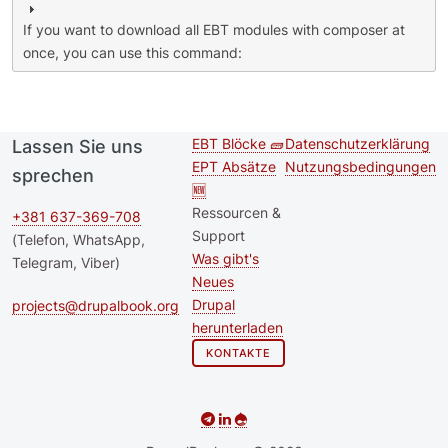
If you want to download all EBT modules with composer at
once, you can use this command:
EBT Blöcke 🧱
Datenschutzerklärung
Lassen Sie uns
Second
Footer menu
EPT Absätze
Nutzungsbedingungen
sprechen
footer
🆕
Ressourcen &
menu
+381 637-369-708
Support
(Telefon, WhatsApp,
Was gibt's
Telegram, Viber)
Neues
Drupal
projects@drupalbook.org
herunterladen
KONTAKTE