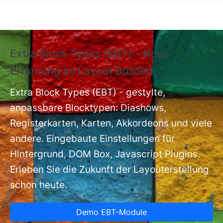
Direkt zum Inhalt
Extra Block Types (EBT) - Neue
❗
Erfahrung im Layout Builder❗
m
Ex
nt
Extra Block Types (EBT) - gestylte,
ba
anpassbare Blocktypen: Diashows,
Registerkarten, Karten, Akkordeons und viele
andere. Eingebaute Einstellungen für
Hintergrund, DOM Box, Javascript Plugins.
Erleben Sie die Zukunft der Layouterstellung
schon heute.
Demo EBT-Module