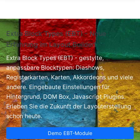
Direkt zum Inhalt
Extra Block Types (EBT) - Neue
❗
Erfahrung im Layout Builder❗
m
Ex
nt
Extra Block Types (EBT) - gestylte,
ba
anpassbare Blocktypen: Diashows,
Registerkarten, Karten, Akkordeons und viele
andere. Eingebaute Einstellungen für
Hintergrund, DOM Box, Javascript Plugins.
Erleben Sie die Zukunft der Layouterstellung
schon heute.
Demo EBT-Module