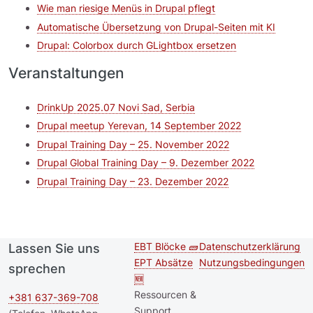
Wie man riesige Menüs in Drupal pflegt
Automatische Übersetzung von Drupal-Seiten mit KI
Drupal: Colorbox durch GLightbox ersetzen
Veranstaltungen
DrinkUp 2025.07 Novi Sad, Serbia
Drupal meetup Yerevan, 14 September 2022
Drupal Training Day – 25. November 2022
Drupal Global Training Day – 9. Dezember 2022
Drupal Training Day – 23. Dezember 2022
EBT Blöcke 🧱
Datenschutzerklärung
Lassen Sie uns
Second
Footer menu
EPT Absätze
Nutzungsbedingungen
sprechen
footer
🆕
Ressourcen &
menu
+381 637-369-708
Support