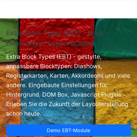
Direkt zum Inhalt
Extra Block Types (EBT) - Neue
❗
Erfahrung im Layout Builder❗
m
Ex
nt
Extra Block Types (EBT) - gestylte,
ba
anpassbare Blocktypen: Diashows,
Registerkarten, Karten, Akkordeons und viele
andere. Eingebaute Einstellungen für
Hintergrund, DOM Box, Javascript Plugins.
Erleben Sie die Zukunft der Layouterstellung
schon heute.
Demo EBT-Module