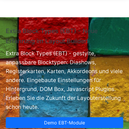
Direkt zum Inhalt
Extra Block Types (EBT) - Neue
❗
Erfahrung im Layout Builder❗
m
Ex
nt
Extra Block Types (EBT) - gestylte,
ba
anpassbare Blocktypen: Diashows,
Registerkarten, Karten, Akkordeons und viele
andere. Eingebaute Einstellungen für
Hintergrund, DOM Box, Javascript Plugins.
Erleben Sie die Zukunft der Layouterstellung
schon heute.
Demo EBT-Module