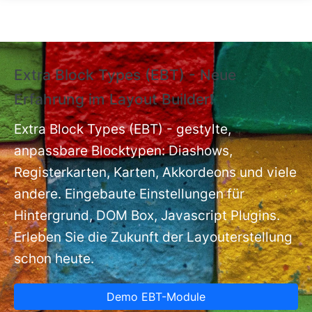
Direkt zum Inhalt
Extra Block Types (EBT) - Neue
❗
Erfahrung im Layout Builder❗
m
Ex
nt
Extra Block Types (EBT) - gestylte,
ba
anpassbare Blocktypen: Diashows,
Registerkarten, Karten, Akkordeons und viele
andere. Eingebaute Einstellungen für
Hintergrund, DOM Box, Javascript Plugins.
Erleben Sie die Zukunft der Layouterstellung
schon heute.
Demo EBT-Module