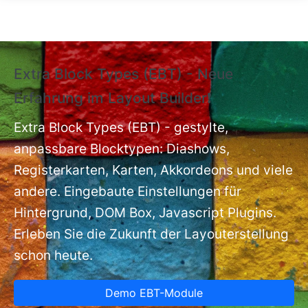
Direkt zum Inhalt
Extra Block Types (EBT) - Neue
❗
Erfahrung im Layout Builder❗
m
Ex
nt
Extra Block Types (EBT) - gestylte,
ba
anpassbare Blocktypen: Diashows,
Registerkarten, Karten, Akkordeons und viele
andere. Eingebaute Einstellungen für
Hintergrund, DOM Box, Javascript Plugins.
Erleben Sie die Zukunft der Layouterstellung
schon heute.
Demo EBT-Module