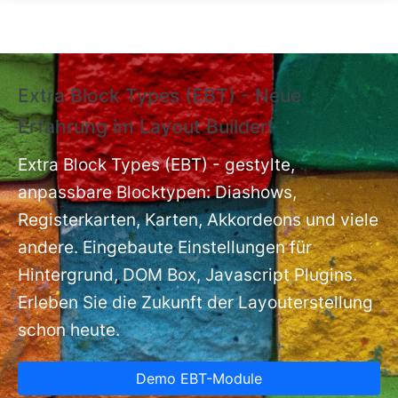
Direkt zum Inhalt
Extra Block Types (EBT) - Neue
❗
Erfahrung im Layout Builder❗
m
Ex
nt
Extra Block Types (EBT) - gestylte,
ba
anpassbare Blocktypen: Diashows,
Registerkarten, Karten, Akkordeons und viele
andere. Eingebaute Einstellungen für
Hintergrund, DOM Box, Javascript Plugins.
Erleben Sie die Zukunft der Layouterstellung
schon heute.
Demo EBT-Module