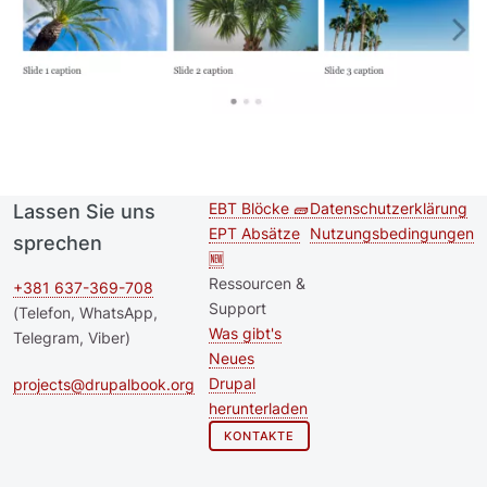
EBT Blöcke 🧱
Datenschutzerklärung
Lassen Sie uns
Second
Footer menu
EPT Absätze
Nutzungsbedingungen
sprechen
footer
🆕
Ressourcen &
menu
+381 637-369-708
Support
(Telefon, WhatsApp,
Was gibt's
Telegram, Viber)
Neues
Drupal
projects@drupalbook.org
herunterladen
KONTAKTE