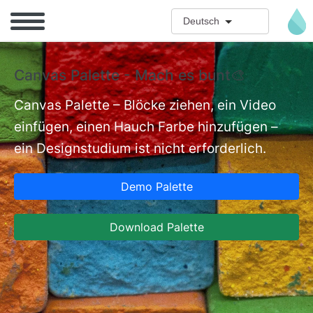
Direkt zum Inhalt
Deutsch
Canvas Palette - Mach es bunt🎨
E
E
Canvas Palette – Blöcke ziehen, ein Video
einfügen, einen Hauch Farbe hinzufügen –
nt
Ex
ein Designstudium ist nicht erforderlich.
an
Re
Demo Palette
an
Hi
Download Palette
Er
sc