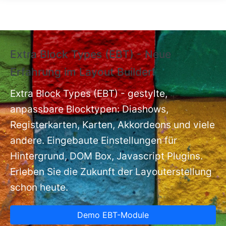
Direkt zum Inhalt
Extra Block Types (EBT) - Neue
❗
Erfahrung im Layout Builder❗
m
Ex
nt
Extra Block Types (EBT) - gestylte,
ba
anpassbare Blocktypen: Diashows,
Registerkarten, Karten, Akkordeons und viele
andere. Eingebaute Einstellungen für
Hintergrund, DOM Box, Javascript Plugins.
Erleben Sie die Zukunft der Layouterstellung
schon heute.
Demo EBT-Module