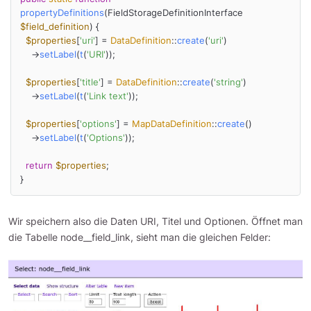
propertyDefinitions
(
FieldStorageDefinitionInterface 
$field_definition
) 
{

$properties
[
'uri'
] = 
DataDefinition
::
create
(
'uri'
)

    ->
setLabel
(
t
(
'URI'
));

$properties
[
'title'
] = 
DataDefinition
::
create
(
'string'
)

    ->
setLabel
(
t
(
'Link text'
));

$properties
[
'options'
] = 
MapDataDefinition
::
create
()

    ->
setLabel
(
t
(
'Options'
));

return
$properties
;

}
Wir speichern also die Daten URI, Titel und Optionen. Öffnet man
die Tabelle node__field_link, sieht man die gleichen Felder: