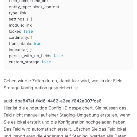
field_name: field_link

entity_type: block_content

type: link

settings: {  }

module: link

locked: 
false
cardinality: 
1
translatable: 
true
indexes: {  }

persist_with_no_fields: 
false
custom_storage: 
false
Gehen wir die Zeilen durch, damit klar wird, was in der Field
Storage Konfiguration gespeichert ist.
uuid: dba847ef-f4d6-4462-a2ee-f642a007fca6
Hier ist die eindeutige Config-ID gespeichert. Sie müssen das
Feld nicht manuell auf einer Staging-Umgebung erstellen, wenn
Sie es lokal erstellt und die Konfiguration hochgeladen haben.
Das Feld wird automatisch erstellt. Löschen Sie das Feld lokal
und importieren die Änderung auf Staging, werden alle Daten