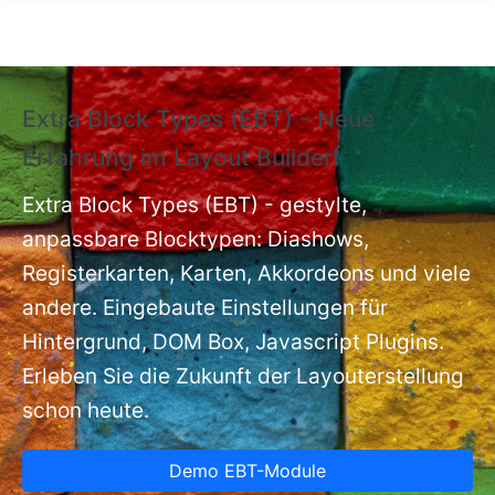
Direkt zum Inhalt
Extra Block Types (EBT) - Neue
❗
Erfahrung im Layout Builder❗
m
Ex
nt
Extra Block Types (EBT) - gestylte,
ba
anpassbare Blocktypen: Diashows,
Registerkarten, Karten, Akkordeons und viele
andere. Eingebaute Einstellungen für
Hintergrund, DOM Box, Javascript Plugins.
Erleben Sie die Zukunft der Layouterstellung
schon heute.
Demo EBT-Module