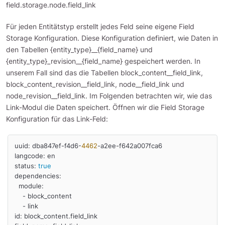
field.storage.node.field_link
Für jeden Entitätstyp erstellt jedes Feld seine eigene Field
Storage Konfiguration. Diese Konfiguration definiert, wie Daten in
den Tabellen {entity_type}__{field_name} und
{entity_type}_revision__{field_name} gespeichert werden. In
unserem Fall sind das die Tabellen block_content__field_link,
block_content_revision__field_link, node__field_link und
node_revision__field_link. Im Folgenden betrachten wir, wie das
Link-Modul die Daten speichert. Öffnen wir die Field Storage
Konfiguration für das Link-Feld:
uuid: dba847ef-f4d6-
4462
-a2ee-f642a007fca6

langcode: en

status: 
true
dependencies:

  module:

    - block_content

    - link

id: block_content.field_link
