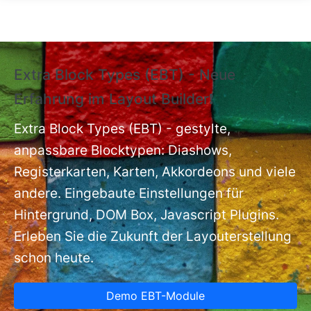
Direkt zum Inhalt
Extra Block Types (EBT) - Neue
❗
Erfahrung im Layout Builder❗
m
Ex
nt
Extra Block Types (EBT) - gestylte,
ba
anpassbare Blocktypen: Diashows,
Registerkarten, Karten, Akkordeons und viele
andere. Eingebaute Einstellungen für
Hintergrund, DOM Box, Javascript Plugins.
Erleben Sie die Zukunft der Layouterstellung
schon heute.
Demo EBT-Module