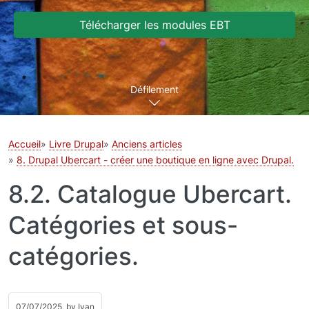
Télécharger les modules EBT
Défilement
Accueil
Livre Drupal
Anciens articles
8. Drupal Ubercart - créer une boutique en ligne avec Drupal.
8.2. Catalogue Ubercart.
Catégories et sous-
catégories.
07/07/2025, by
Ivan