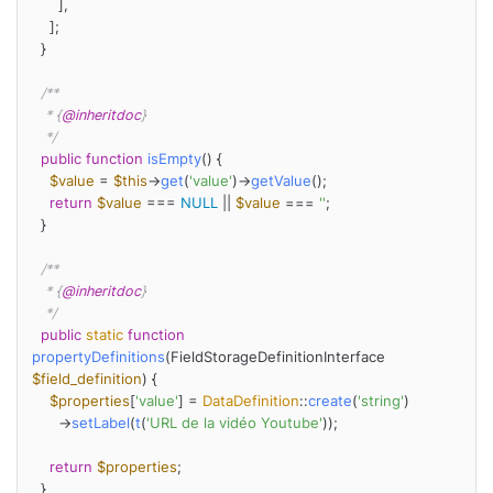
      ],

    ];

  }

/**

   * {
@inheritdoc
}

   */
public
function
isEmpty
(
) 
{

$value
 = 
$this
->
get
(
'value'
)->
getValue
();

return
$value
 === 
NULL
 || 
$value
 === 
''
;

  }

/**

   * {
@inheritdoc
}

   */
public
static
function
propertyDefinitions
(
FieldStorageDefinitionInterface 
$field_definition
) 
{

$properties
[
'value'
] = 
DataDefinition
::
create
(
'string'
)

      ->
setLabel
(
t
(
'URL de la vidéo Youtube'
));

return
$properties
;

  }
