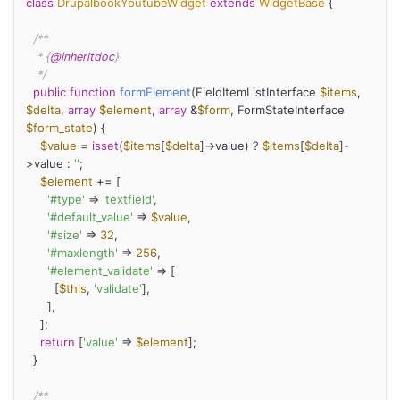
class
DrupalbookYoutubeWidget
extends
WidgetBase
{

/**

   * {
@inheritdoc
}

   */
public
function
formElement
(
FieldItemListInterface 
$items
, 
$delta
, 
array
$element
, 
array
 &
$form
, FormStateInterface 
$form_state
) 
{

$value
 = 
isset
(
$items
[
$delta
]->value) ? 
$items
[
$delta
]-
>value : 
''
;

$element
 += [

'#type'
 => 
'textfield'
,

'#default_value'
 => 
$value
,

'#size'
 => 
32
,

'#maxlength'
 => 
256
,

'#element_validate'
 => [

        [
$this
, 
'validate'
],

      ],

    ];

return
 [
'value'
 => 
$element
];

  }

/**
