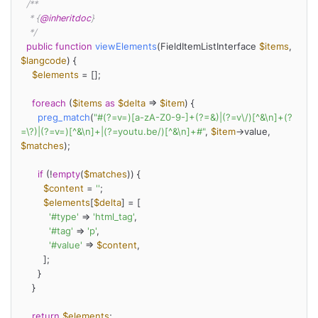
/**

   * {
@inheritdoc
}

   */
public
function
viewElements
(
FieldItemListInterface 
$items
, 
$langcode
) 
{

$elements
 = [];

foreach
 (
$items
as
$delta
 => 
$item
) {

preg_match
(
"#(?=v=)[a-zA-Z0-9-]+(?=&)|(?=v\/)[^&\n]+(?
=\?)|(?=v=)[^&\n]+|(?=youtu.be/)[^&\n]+#"
, 
$item
->value, 
$matches
);

if
 (!
empty
(
$matches
)) {

$content
 = 
''
;

$elements
[
$delta
] = [

'#type'
 => 
'html_tag'
,

'#tag'
 => 
'p'
,

'#value'
 => 
$content
,

        ];

      }

    }

return
$elements
;
