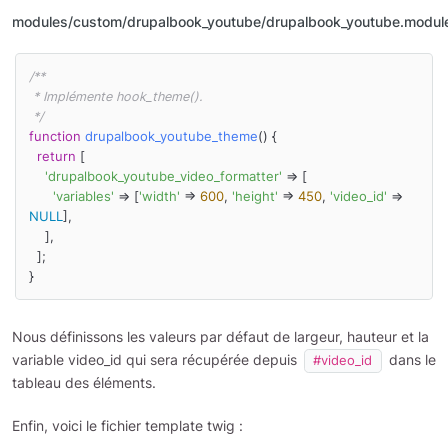
modules/custom/drupalbook_youtube/drupalbook_youtube.modul
/**

 * Implémente hook_theme().

 */
function
drupalbook_youtube_theme
(
) 
{

return
 [

'drupalbook_youtube_video_formatter'
 => [

'variables'
 => [
'width'
 => 
600
, 
'height'
 => 
450
, 
'video_id'
 => 
NULL
],

    ],

  ];

Nous définissons les valeurs par défaut de largeur, hauteur et la
variable video_id qui sera récupérée depuis
dans le
#video_id
tableau des éléments.
Enfin, voici le fichier template twig :