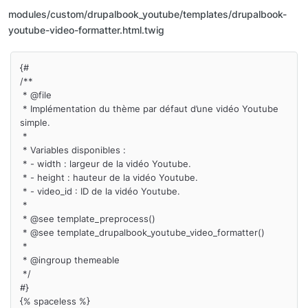
modules/custom/drupalbook_youtube/templates/drupalbook-
youtube-video-formatter.html.twig
{#

/**

 * @file

 * Implémentation du thème par défaut d’une vidéo Youtube 
simple.

 *

 * Variables disponibles :

 * - width : largeur de la vidéo Youtube.

 * - height : hauteur de la vidéo Youtube.

 * - video_id : ID de la vidéo Youtube.

 *

 * @see template_preprocess()

 * @see template_drupalbook_youtube_video_formatter()

 *

 * @ingroup themeable

 */

#}

{% spaceless %}
