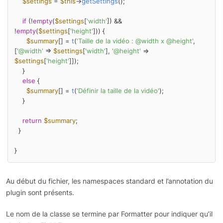
$settings
 = 
$this
->
getSettings
();

if
 (!
empty
(
$settings
[
'width'
]) && 
!
empty
(
$settings
[
'height'
])) {

$summary
[] = 
t
(
'Taille de la vidéo : @width x @height'
, 
[
'@width'
 => 
$settings
[
'width'
], 
'@height'
 => 
$settings
[
'height'
]]);

    }

else
 {

$summary
[] = 
t
(
'Définir la taille de la vidéo'
);

    }

return
$summary
;

  }

Au début du fichier, les namespaces standard et l’annotation du
plugin sont présents.
Le nom de la classe se termine par Formatter pour indiquer qu’il