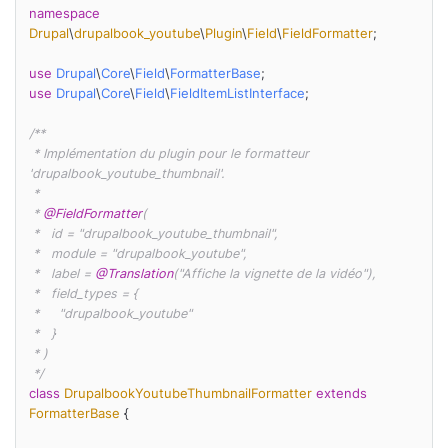
namespace
Drupal
\
drupalbook_youtube
\
Plugin
\
Field
\
FieldFormatter
;

use
Drupal
\
Core
\
Field
\
FormatterBase
use
Drupal
\
Core
\
Field
\
FieldItemListInterface
;

/**

 * Implémentation du plugin pour le formatteur 
'drupalbook_youtube_thumbnail'.

 *

 * 
@FieldFormatter
(

 *   id = "drupalbook_youtube_thumbnail",

 *   module = "drupalbook_youtube",

 *   label = 
@Translation
("Affiche la vignette de la vidéo"),

 *   field_types = {

 *     "drupalbook_youtube"

 *   }

 * )

 */
class
DrupalbookYoutubeThumbnailFormatter
extends
FormatterBase
{
