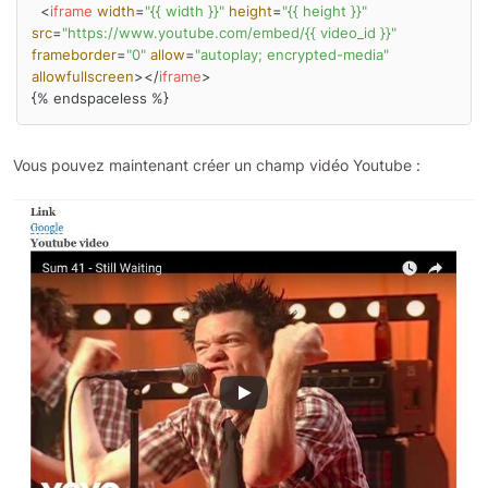
<
iframe
width
=
"{{ width }}"
height
=
"{{ height }}"
src
=
"https://www.youtube.com/embed/{{ video_id }}"
frameborder
=
"0"
allow
=
"autoplay; encrypted-media"
allowfullscreen
>
</
iframe
>
Vous pouvez maintenant créer un champ vidéo Youtube :