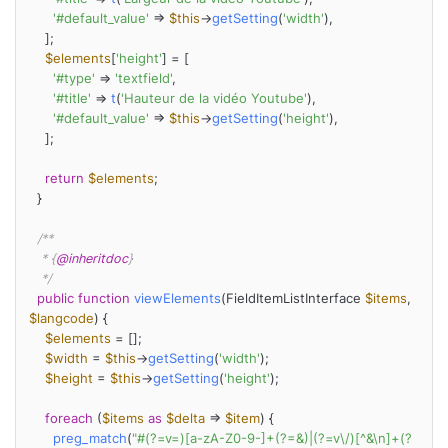
'#default_value'
 => 
$this
->
getSetting
(
'width'
),

    ];

$elements
[
'height'
] = [

'#type'
 => 
'textfield'
,

'#title'
 => 
t
(
'Hauteur de la vidéo Youtube'
),

'#default_value'
 => 
$this
->
getSetting
(
'height'
),

    ];

return
$elements
;

  }

/**

   * {
@inheritdoc
}

   */
public
function
viewElements
(
FieldItemListInterface 
$items
, 
$langcode
) 
{

$elements
 = [];

$width
 = 
$this
->
getSetting
(
'width'
);

$height
 = 
$this
->
getSetting
(
'height'
);

foreach
 (
$items
as
$delta
 => 
$item
) {

preg_match
(
"#(?=v=)[a-zA-Z0-9-]+(?=&)|(?=v\/)[^&\n]+(?