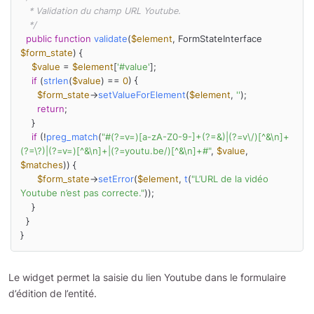
   * Validation du champ URL Youtube.

   */
public
function
validate
(
$element
, FormStateInterface 
$form_state
) 
{

$value
 = 
$element
[
'#value'
];

if
 (
strlen
(
$value
) == 
0
) {

$form_state
->
setValueForElement
(
$element
, 
''
);

return
;

    }

if
 (!
preg_match
(
"#(?=v=)[a-zA-Z0-9-]+(?=&)|(?=v\/)[^&\n]+
(?=\?)|(?=v=)[^&\n]+|(?=youtu.be/)[^&\n]+#"
, 
$value
, 
$matches
)) {

$form_state
->
setError
(
$element
, 
t
(
"L’URL de la vidéo 
Youtube n’est pas correcte."
));

    }

  }

Le widget permet la saisie du lien Youtube dans le formulaire
d’édition de l’entité.