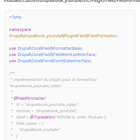
modules/custom/drupalbook_youtube/src/Plugin/Field/FieldForma
<?php
namespace
Drupal
\
drupalbook_youtube
\
Plugin
\
Field
\
FieldFormatter
;

use
Drupal
\
Core
\
Field
\
FormatterBase
use
Drupal
\
Core
\
Field
\
FieldItemListInterface
use
Drupal
\
Core
\
Form
\
FormStateInterface
;

/**

 * Implémentation du plugin pour le formatteur 
'drupalbook_youtube_video'.

 *

 * 
@FieldFormatter
(

 *   id = "drupalbook_youtube_video",

 *   module = "drupalbook_youtube",

 *   label = 
@Translation
("Affiche la vidéo Youtube"),

 *   field_types = {

 *     "drupalbook_youtube"

 *   }
