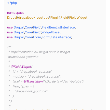
<?php
namespace
Drupal
\
drupalbook_youtube
\
Plugin
\
Field
\
FieldWidget
;

use
Drupal
\
Core
\
Field
\
FieldItemListInterface
use
Drupal
\
Core
\
Field
\
WidgetBase
use
Drupal
\
Core
\
Form
\
FormStateInterface
;

/**

 * Implémentation du plugin pour le widget 
'drupalbook_youtube'.

 *

 * 
@FieldWidget
(

 *   id = "drupalbook_youtube",

 *   module = "drupalbook_youtube",

 *   label = 
@Translation
("URL de la vidéo Youtube"),

 *   field_types = {

 *     "drupalbook_youtube"

 *   }

 * )

 */