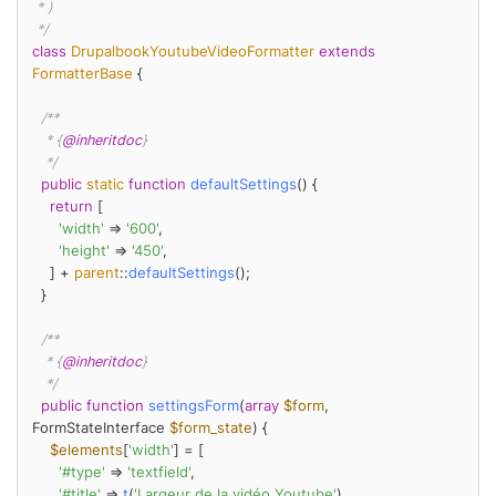
 * )

 */
class
DrupalbookYoutubeVideoFormatter
extends
FormatterBase
{

/**

   * {
@inheritdoc
}

   */
public
static
function
defaultSettings
(
) 
{

return
 [

'width'
 => 
'600'
,

'height'
 => 
'450'
,

    ] + 
parent
::
defaultSettings
();

  }

/**

   * {
@inheritdoc
}

   */
public
function
settingsForm
(
array
$form
, 
FormStateInterface 
$form_state
) 
{

$elements
[
'width'
] = [

'#type'
 => 
'textfield'
,

'#title'
 => 
t
(
'Largeur de la vidéo Youtube'
),
