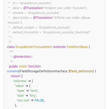
 *   id = "drupalbook_youtube",

 *   label = 
@Translation
("Intégrer une vidéo Youtube"),

 *   module = "drupalbook_youtube",

 *   description = 
@Translation
("Affiche une vidéo depuis 
Youtube."),

 *   default_widget = "drupalbook_youtube",

 *   default_formatter = "drupalbook_youtube_thumbnail"

 * )

 */
class
DrupalbookYoutubeItem
extends
FieldItemBase
{

/**

   * {
@inheritdoc
}

   */
public
static
function
schema
(
FieldStorageDefinitionInterface 
$field_definition
) 
{

return
 [

'columns'
 => [

'value'
 => [

'type'
 => 
'text'
,

'size'
 => 
'tiny'
,

'not null'
 => 
FALSE
,

        ],
