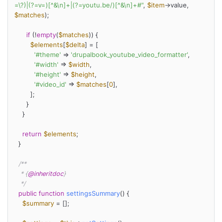
=\?)|(?=v=)[^&\n]+|(?=youtu.be/)[^&\n]+#"
, 
$item
->value, 
$matches
);

if
 (!
empty
(
$matches
)) {

$elements
[
$delta
] = [

'#theme'
 => 
'drupalbook_youtube_video_formatter'
,

'#width'
 => 
$width
,

'#height'
 => 
$height
,

'#video_id'
 => 
$matches
[
0
],

        ];

      }

    }

return
$elements
;

  }

/**

   * {
@inheritdoc
}

   */
public
function
settingsSummary
(
) 
{

$summary
 = [];
