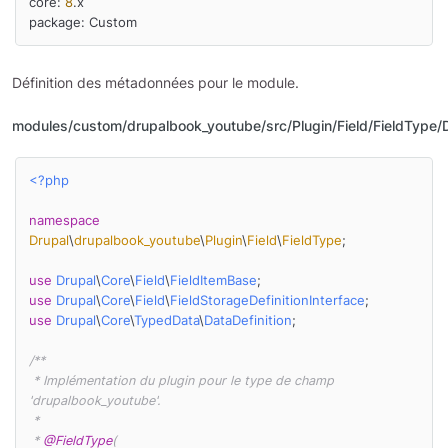
core: 
8
.x

package: Custom
Définition des métadonnées pour le module.
modules/custom/drupalbook_youtube/src/Plugin/Field/FieldType
<?php
namespace
Drupal
\
drupalbook_youtube
\
Plugin
\
Field
\
FieldType
;

use
Drupal
\
Core
\
Field
\
FieldItemBase
use
Drupal
\
Core
\
Field
\
FieldStorageDefinitionInterface
use
Drupal
\
Core
\
TypedData
\
DataDefinition
;

/**

 * Implémentation du plugin pour le type de champ 
'drupalbook_youtube'.

 *

 * 
@FieldType
(
