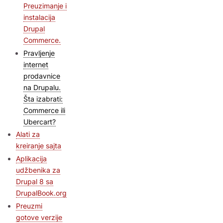
Preuzimanje i
instalacija
Drupal
Commerce.
Pravljenje
internet
prodavnice
na Drupalu.
Šta izabrati:
Commerce ili
Ubercart?
Alati za
kreiranje sajta
Aplikacija
udžbenika za
Drupal 8 sa
DrupalBook.org
Preuzmi
gotove verzije