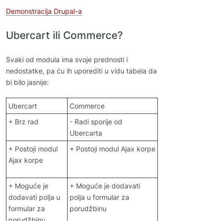
Demonstracija Drupal-a
Ubercart ili Commerce?
Svaki od modula ima svoje prednosti i
nedostatke, pa ću ih uporediti u vidu tabela da
bi bilo jasnije:
Ubercart
Commerce
+ Brz rad
- Radi sporije od
Ubercarta
+ Postoji modul
+ Postoji modul Ajax korpe
Ajax korpe
+ Moguće je
+ Moguće je dodavati
dodavati polja u
polja u formular za
formular za
porudžbinu
porudžbinu