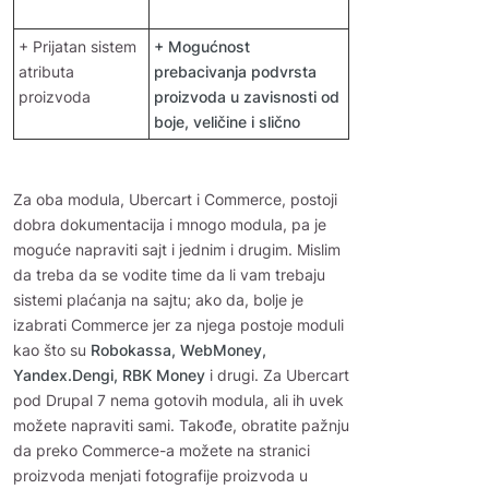
+ Prijatan sistem
+ Mogućnost
atributa
prebacivanja podvrsta
proizvoda
proizvoda u zavisnosti od
boje, veličine i slično
Za oba modula, Ubercart i Commerce, postoji
dobra dokumentacija i mnogo modula, pa je
moguće napraviti sajt i jednim i drugim. Mislim
da treba da se vodite time da li vam trebaju
sistemi plaćanja na sajtu; ako da, bolje je
izabrati Commerce jer za njega postoje moduli
kao što su
Robokassa, WebMoney,
Yandex.Dengi, RBK Money
i drugi. Za Ubercart
pod Drupal 7 nema gotovih modula, ali ih uvek
možete napraviti sami. Takođe, obratite pažnju
da preko Commerce-a možete na stranici
proizvoda menjati fotografije proizvoda u