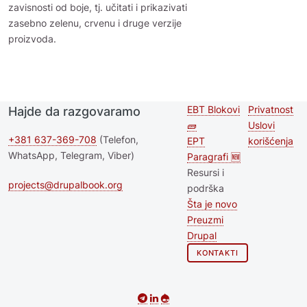
zavisnosti od boje, tj. učitati i prikazivati
zasebno zelenu, crvenu i druge verzije
proizvoda.
EBT Blokovi
Privatnost
Hajde da razgovaramo
Second
Footer 
🧱
Uslovi
footer
+381 637-369-708
(Telefon,
EPT
korišćenja
WhatsApp, Telegram, Viber)
Paragrafi 🆕
menu
Resursi i
projects@drupalbook.org
podrška
Šta je novo
Preuzmi
Drupal
KONTAKTI