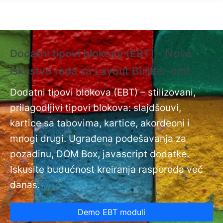
Skip to main content
Dodatni tipovi blokova (EBT) - Novo
❗
iskustvo rada sa Layout Builder-om❗
i
Do
nt
Dodatni tipovi blokova (EBT) – stilizovani,
na
prilagodljivi tipovi blokova: slajdšouvi,
kartice sa tabovima, kartice, akordeoni i
mnogi drugi. Ugrađena podešavanja za
pozadinu, DOM Box, javascript dodatke.
Iskusite budućnost kreiranja rasporeda već
danas.
Demo EBT moduli