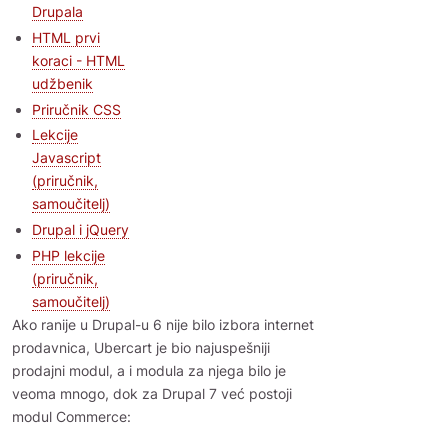
Drupala
HTML prvi
koraci - HTML
udžbenik
Priručnik CSS
Lekcije
Javascript
(priručnik,
samoučitelj)
Drupal i jQuery
PHP lekcije
(priručnik,
samoučitelj)
Ako ranije u Drupal-u 6 nije bilo izbora internet
prodavnica, Ubercart je bio najuspešniji
prodajni modul, a i modula za njega bilo je
veoma mnogo, dok za Drupal 7 već postoji
modul Commerce: