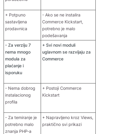
+ Potpuno
- Ako se ne instalira
sastavljena
Commerce Kickstart,
prodavnica
potrebno je malo
podešavanja
- Za verziju 7
+ Svi novi moduli
nema mnogo
uglavnom se razvijaju za
modula za
Commerce
plaćanje i
isporuku
- Nema dobrog
+ Postoji Commerce
instalacionog
Kickstart
profila
- Za temiranje je
+ Napravljeno kroz Views,
potrebno malo
praktično svi prikazi
znanja PHP-a