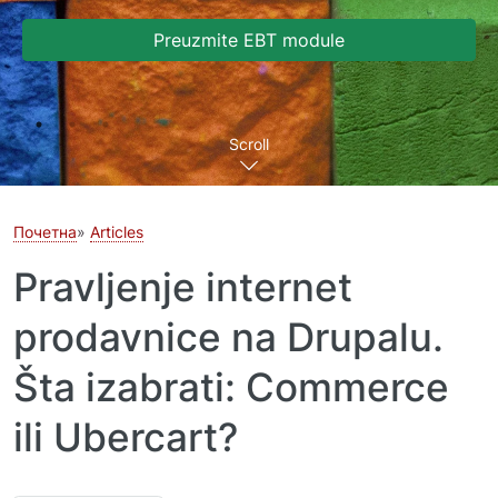
Preuzmite EBT module
Scroll
Почетна
Articles
Pravljenje internet
prodavnice na Drupalu.
Šta izabrati: Commerce
ili Ubercart?