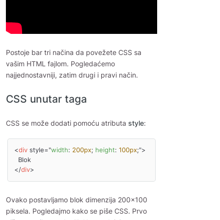
Postoje bar tri načina da povežete CSS sa
vašim HTML fajlom. Pogledaćemo
najjednostavniji, zatim drugi i pravi način.
CSS unutar taga
CSS se može dodati pomoću atributa
style
:
<
div
 style="
width
: 
200px
; 
height
: 
100px
;">

  Blok

</
div
>
Ovako postavljamo blok dimenzija 200x100
piksela. Pogledajmo kako se piše CSS. Prvo