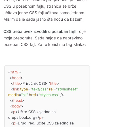
CSS u posebnom fajlu, stranica se brže
učitava jer se CSS fajl učitava samo jednom.
Mislim da je sada jasno šta hoću da kažem.
CSS treba uvek izvoditi u poseban fajl!
To je
moja preporuka. Sada hajde da napravimo
poseban CSS fajl. Za to koristimo tag <link>:
<
html
>
<
head
>
<
title
>
Priručnik CSS
</
title
>
<
link
type
=
"text/css"
rel
=
"stylesheet"
media
=
"all"
href
=
"styles.css"
 />
</
head
>
<
body
>
<
p
>
Učite CSS zajedno sa 
drupalbook.org
</
p
>
<
p
>
Drugi red, učite CSS zajedno sa 