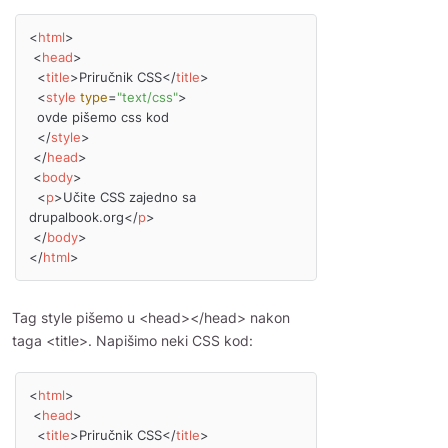
<
html
>
<
head
>
<
title
>
Priručnik CSS
</
title
>
<
style
type
=
"text/css"
>
  ovde pišemo css kod

</
style
>
</
head
>
<
body
>
<
p
>
Učite CSS zajedno sa 
drupalbook.org
</
p
>
</
body
>
</
html
>
Tag style pišemo u <head></head> nakon
taga <title>. Napišimo neki CSS kod:
<
html
>
<
head
>
<
title
>
Priručnik CSS
</
title
>