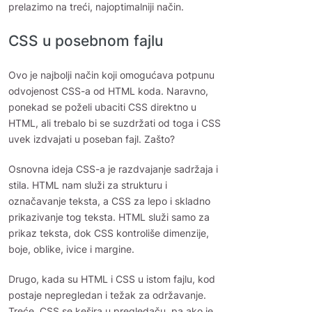
prelazimo na treći, najoptimalniji način.
CSS u posebnom fajlu
Ovo je najbolji način koji omogućava potpunu
odvojenost CSS-a od HTML koda. Naravno,
ponekad se poželi ubaciti CSS direktno u
HTML, ali trebalo bi se suzdržati od toga i CSS
uvek izdvajati u poseban fajl. Zašto?
Osnovna ideja CSS-a je razdvajanje sadržaja i
stila. HTML nam služi za strukturu i
označavanje teksta, a CSS za lepo i skladno
prikazivanje tog teksta. HTML služi samo za
prikaz teksta, dok CSS kontroliše dimenzije,
boje, oblike, ivice i margine.
Drugo, kada su HTML i CSS u istom fajlu, kod
postaje nepregledan i težak za održavanje.
Treće, CSS se kešira u pregledaču, pa ako je