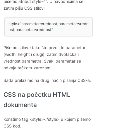
pišemo atribut style="". U navodnicima se
zatim pišu CSS stilovi.
style="parametar:vrednost;parametar:vredn
ost;parametar:vrednost
"
Pišemo stilove tako što prvo ide parametar
(width, height i drugi), zatim dvotačka i
vrednost parametra. Svaki parametar se
odvaja tačkom-zarezom.
Sada prelazimo na drugi način pisanja CSS-a.
CSS na početku HTML
dokumenta
Koristimo tag <style></style> u kojem pišemo
CSS kod.