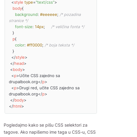
<
style
type
=
"text/css"
>
body
{

background
: 
#eeeeee
; 
/* pozadina 
stranice */
font-size
: 
14px
;     
/* veličina fonta */
   }

p
{

color
: 
#ff0000
; 
/* boja teksta */
   }

</
style
>
</
head
>
<
body
>
<
p
>
Učite CSS zajedno sa 
drupalbook.org
</
p
>
<
p
>
Drugi red, učite CSS zajedno sa 
drupalbook.org
</
p
>
</
body
>
</
html
>
Pogledajmo kako se pišu CSS selektori za
tagove. Ako napišemo ime taga u CSS-u, CSS