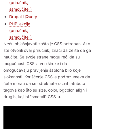
(priručnik,
samoučitelj)
Drupal i jQuery
PHP lekcije
(priručnik,
samoučitelj)
Neću objašnjavati zašto je CSS potreban. Ako
ste otvorili ovaj priručnik, znači da želite da ga
naučite. Sa svoje strane mogu reći da su
mogućnosti CSS-a vrlo široke i da
omogućavaju pravljenje šablona bilo koje
složenosti. Korišćenje CSS-a podrazumeva da
ćete morati da se odreknete raznih atributa
tagova kao što su size, color, bgcolor, align i
drugih, koji bi "smetali" CSS-u.