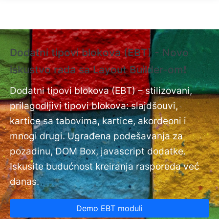
Skip to main content
Dodatni tipovi blokova (EBT) - Novo
❗
iskustvo rada sa Layout Builder-om❗
i
Do
nt
Dodatni tipovi blokova (EBT) – stilizovani,
na
prilagodljivi tipovi blokova: slajdšouvi,
kartice sa tabovima, kartice, akordeoni i
mnogi drugi. Ugrađena podešavanja za
pozadinu, DOM Box, javascript dodatke.
Iskusite budućnost kreiranja rasporeda već
danas.
Demo EBT moduli