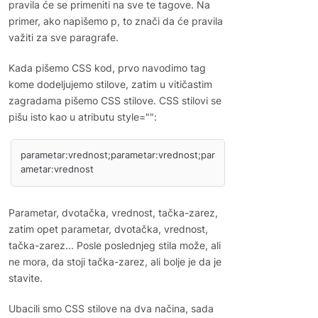
pravila će se primeniti na sve te tagove. Na
primer, ako napišemo p, to znači da će pravila
važiti za sve paragrafe.
Kada pišemo CSS kod, prvo navodimo tag
kome dodeljujemo stilove, zatim u vitičastim
zagradama pišemo CSS stilove. CSS stilovi se
pišu isto kao u atributu style="":
parametar:vrednost;parametar:vrednost;par
ametar:vrednost
Parametar, dvotačka, vrednost, tačka-zarez,
zatim opet parametar, dvotačka, vrednost,
tačka-zarez... Posle poslednjeg stila može, ali
ne mora, da stoji tačka-zarez, ali bolje je da je
stavite.
Ubacili smo CSS stilove na dva načina, sada