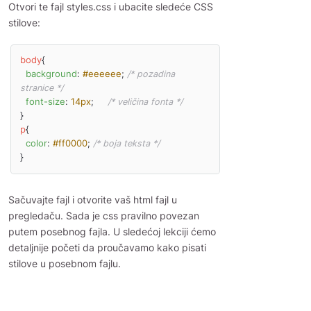
Otvori te fajl styles.css i ubacite sledeće CSS
stilove:
body
{

background
: 
#eeeeee
; 
/* pozadina 
stranice */
font-size
: 
14px
;     
/* veličina fonta */
p
{

color
: 
#ff0000
; 
/* boja teksta */
}
Sačuvajte fajl i otvorite vaš html fajl u
pregledaču. Sada je css pravilno povezan
putem posebnog fajla. U sledećoj lekciji ćemo
detaljnije početi da proučavamo kako pisati
stilove u posebnom fajlu.