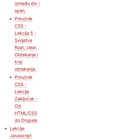
između div i
span.
Priručnik
CSS -
Lekcija 5 -
Svojstva
float, clear.
Obtekanje i
kraj
obtekanja.
Priručnik
CSS -
Lekcija
Zaključak -
Od
HTML/CSS
do Drupala
Lekcije
Javascript