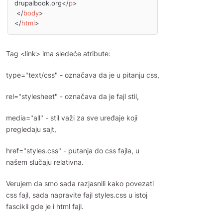
drupalbook.org
</
p
>
</
body
>
</
html
>
Tag <link> ima sledeće atribute:
type="text/css" - označava da je u pitanju css,
rel="stylesheet" - označava da je fajl stil,
media="all" - stil važi za sve uređaje koji
pregledaju sajt,
href="styles.css" - putanja do css fajla, u
našem slučaju relativna.
Verujem da smo sada razjasnili kako povezati
css fajl, sada napravite fajl styles.css u istoj
fascikli gde je i html fajl.