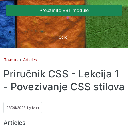
Preuzmite EBT module
Scroll
Почетна
Articles
Priručnik CSS - Lekcija 1
- Povezivanje CSS stilova
26/05/2025, by
Ivan
Articles