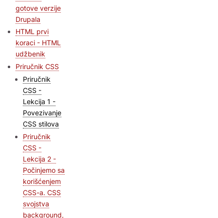
gotove verzije
Drupala
HTML prvi
koraci - HTML
udžbenik
Priručnik CSS
Priručnik
CSS -
Lekcija 1 -
Povezivanje
CSS stilova
Priručnik
CSS -
Lekcija 2 -
Počinjemo sa
korišćenjem
CSS-a. CSS
svojstva
background,