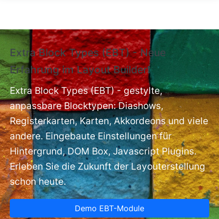
Direkt zum Inhalt
Extra Block Types (EBT) - Neue
❗
Erfahrung im Layout Builder❗
m
Ex
nt
Extra Block Types (EBT) - gestylte,
ba
anpassbare Blocktypen: Diashows,
Registerkarten, Karten, Akkordeons und viele
andere. Eingebaute Einstellungen für
Hintergrund, DOM Box, Javascript Plugins.
Erleben Sie die Zukunft der Layouterstellung
schon heute.
Demo EBT-Module