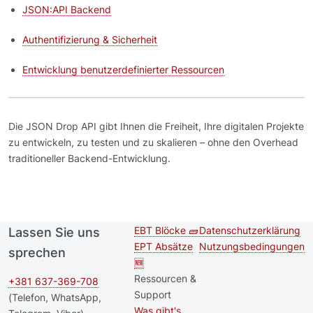
JSON:API Backend
Authentifizierung & Sicherheit
Entwicklung benutzerdefinierter Ressourcen
Die JSON Drop API gibt Ihnen die Freiheit, Ihre digitalen Projekte
zu entwickeln, zu testen und zu skalieren – ohne den Overhead
traditioneller Backend-Entwicklung.
EBT Blöcke 🧱
Datenschutzerklärung
Lassen Sie uns
Second
Footer menu
EPT Absätze
Nutzungsbedingungen
sprechen
footer
🆕
Ressourcen &
menu
+381 637-369-708
Support
(Telefon, WhatsApp,
Was gibt's