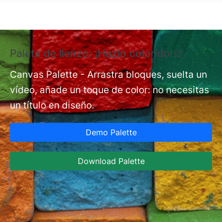
Pasar al contenido principal
Paleta de lienzo: ¡Hazlo colorido!🎨
E
e
Canvas Palette - Arrastra bloques, suelta un
vídeo, añade un toque de color: no necesitas
nt
Ex
un título en diseño.
co
de
Demo Palette
A
in
Download Palette
Ja
co