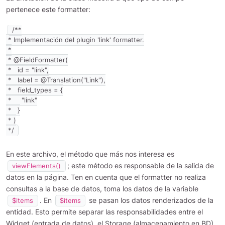
pertenece este formatter:
/**

 * Implementación del plugin 'link' formatter.

 *

 * @FieldFormatter(

 *   id = "link",

 *   label = @Translation("Link"),

 *   field_types = {

 *     "link"

 *   }

 * )

 */
En este archivo, el método que más nos interesa es
; este método es responsable de la salida de
viewElements()
datos en la página. Ten en cuenta que el formatter no realiza
consultas a la base de datos, toma los datos de la variable
. En
se pasan los datos renderizados de la
$items
$items
entidad. Esto permite separar las responsabilidades entre el
Widget (entrada de datos), el Storage (almacenamiento en BD)