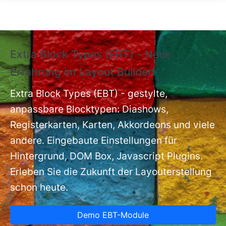
Direkt zum Inhalt
Extra Block Types (EBT) - Neue
❗
Erfahrung im Layout Builder❗
m
Ex
nt
Extra Block Types (EBT) - gestylte,
ba
anpassbare Blocktypen: Diashows,
Registerkarten, Karten, Akkordeons und viele
andere. Eingebaute Einstellungen für
Hintergrund, DOM Box, Javascript Plugins.
Erleben Sie die Zukunft der Layouterstellung
schon heute.
Demo EBT-Module