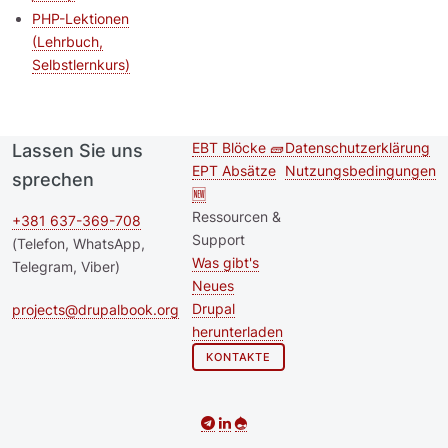
PHP-Lektionen
(Lehrbuch,
Selbstlernkurs)
EBT Blöcke 🧱
Datenschutzerklärung
Lassen Sie uns
Second
Footer menu
EPT Absätze
Nutzungsbedingungen
sprechen
footer
🆕
Ressourcen &
menu
+381 637-369-708
Support
(Telefon, WhatsApp,
Was gibt's
Telegram, Viber)
Neues
Drupal
projects@drupalbook.org
herunterladen
KONTAKTE