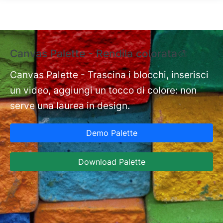
Salta al contenuto principale
Canvas Palette - Rendila colorata🎨
E
e
Canvas Palette - Trascina i blocchi, inserisci
un video, aggiungi un tocco di colore: non
nt
Ex
serve una laurea in design.
st
Ca
Demo Palette
in
ja
Download Palette
co