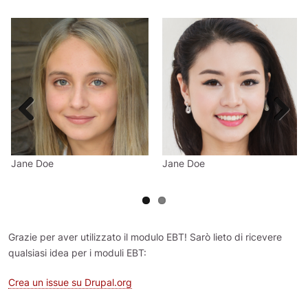
Slide
Slide
image
image
Previous
Next
Jane Doe
Jane Doe
Grazie per aver utilizzato il modulo EBT! Sarò lieto di ricevere
qualsiasi idea per i moduli EBT:
Crea un issue su Drupal.org