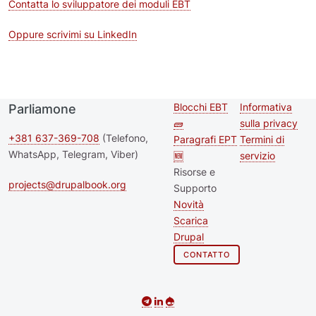
Contatta lo sviluppatore dei moduli EBT
Oppure scrivimi su LinkedIn
Blocchi EBT
Informativa
Parliamone
Second
Footer me
🧱
sulla privacy
footer
+381 637-369-708
(Telefono,
Paragrafi EPT
Termini di
WhatsApp, Telegram, Viber)
🆕
servizio
menu
Risorse e
projects@drupalbook.org
Supporto
Novità
Scarica
Drupal
CONTATTO