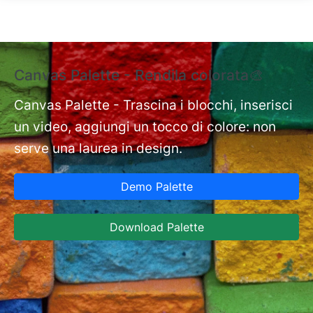
Salta al contenuto principale
Canvas Palette - Rendila colorata🎨
E
e
Canvas Palette - Trascina i blocchi, inserisci
un video, aggiungi un tocco di colore: non
nt
Ex
serve una laurea in design.
st
Ca
Demo Palette
in
ja
Download Palette
co