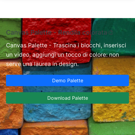
Salta al contenuto principale
Canvas Palette - Rendila colorata🎨
E
e
Canvas Palette - Trascina i blocchi, inserisci
un video, aggiungi un tocco di colore: non
nt
Ex
serve una laurea in design.
st
Ca
Demo Palette
in
ja
Download Palette
co