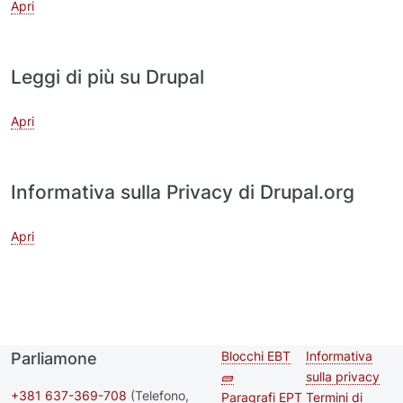
Apri
Leggi di più su Drupal
Apri
Informativa sulla Privacy di Drupal.org
Apri
Blocchi EBT
Informativa
Parliamone
Second
Footer me
🧱
sulla privacy
footer
+381 637-369-708
(Telefono,
Paragrafi EPT
Termini di