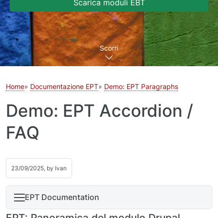
Scarica moduli EBT
Scorri
Home
Documentazione EPT
Demo: EPT Paragraphs
Demo: EPT Accordion /
FAQ
23/09/2025, by
Ivan
EPT Documentation
EPT: Panoramica del modulo Drupal