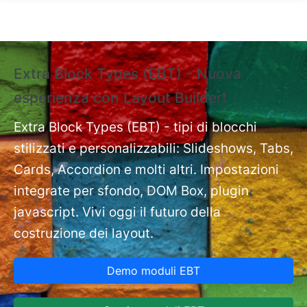
Salta al contenuto principale
Extra Block Types (EBT) - Nuova
❗
esperienza con Layout Builder❗
e
Ext
nt
Extra Block Types (EBT) - tipi di blocchi
pa
stilizzati e personalizzabili: Slideshows, Tabs,
Cards, Accordion e molti altri. Impostazioni
integrate per sfondo, DOM Box, plugin
javascript. Vivi oggi il futuro della
costruzione dei layout.
Demo moduli EBT