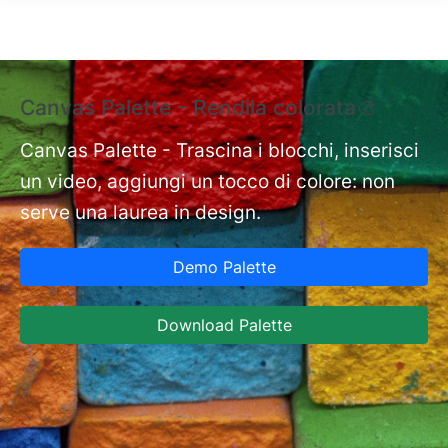
Salta al contenuto principale
Canvas Palette - Rendila colorata🎨
E
e
Canvas Palette - Trascina i blocchi, inserisci
un video, aggiungi un tocco di colore: non
nt
Ex
serve una laurea in design.
st
Ca
Demo Palette
in
ja
Download Palette
co