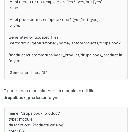
 Vuoi generare un template grafico? (yes/no) [yes]:

 > no

 Vuoi procedere con l’operazione? (yes/no) [yes]:

 > yes

Generated or updated files

 Percorso di generazione: /home/laptop/projects/drupalbook

 1 - 
/modules/custom/drupalbook_product/drupalbook_product.in
fo.yml

 Generated lines: "5"
Oppure crea manualmente un modulo con il file
drupalbook_product.info.yml
:
name: 'drupalbook_product'

type: module

description: 'Products catalog'

core: 8.x
