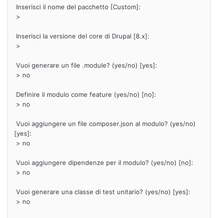
 Inserisci il nome del pacchetto [Custom]:

 >

 Inserisci la versione del core di Drupal [8.x]:

 >

 Vuoi generare un file .module? (yes/no) [yes]:

 > no

 Definire il modulo come feature (yes/no) [no]:

 > no

 Vuoi aggiungere un file composer.json al modulo? (yes/no) 
[yes]:

 > no

 Vuoi aggiungere dipendenze per il modulo? (yes/no) [no]:

 > no

 Vuoi generare una classe di test unitario? (yes/no) [yes]:

 > no
