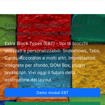
Salta al contenuto principale
Extra Block Types (EBT) - Nuova
❗
esperienza con Layout Builder❗
e
Ext
nt
Extra Block Types (EBT) - tipi di blocchi
pa
stilizzati e personalizzabili: Slideshows, Tabs,
Cards, Accordion e molti altri. Impostazioni
integrate per sfondo, DOM Box, plugin
javascript. Vivi oggi il futuro della
costruzione dei layout.
Demo moduli EBT