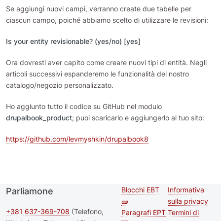
Se aggiungi nuovi campi, verranno create due tabelle per
ciascun campo, poiché abbiamo scelto di utilizzare le revisioni:
Is your entity revisionable? (yes/no) [yes]
Ora dovresti aver capito come creare nuovi tipi di entità. Negli
articoli successivi espanderemo le funzionalità del nostro
catalogo/negozio personalizzato.
Ho aggiunto tutto il codice su GitHub nel modulo
drupalbook_product
; puoi scaricarlo e aggiungerlo al tuo sito:
https://github.com/levmyshkin/drupalbook8
Blocchi EBT
Informativa
Parliamone
Second
Footer me
🧱
sulla privacy
footer
+381 637-369-708
(Telefono,
Paragrafi EPT
Termini di