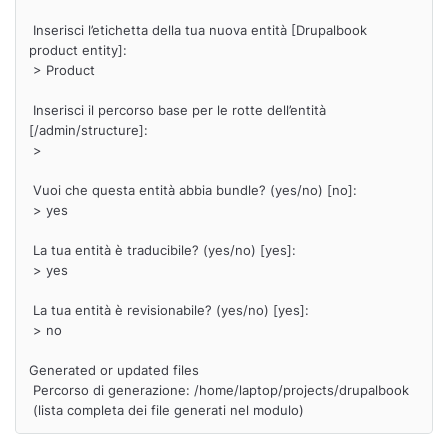
 Inserisci l’etichetta della tua nuova entità [Drupalbook 
product entity]:

 > Product    

 Inserisci il percorso base per le rotte dell’entità 
[/admin/structure]:

 >

 Vuoi che questa entità abbia bundle? (yes/no) [no]:

 > yes

 La tua entità è traducibile? (yes/no) [yes]:

 > yes

 La tua entità è revisionabile? (yes/no) [yes]:

 > no

Generated or updated files

 Percorso di generazione: /home/laptop/projects/drupalbook

 (lista completa dei file generati nel modulo)