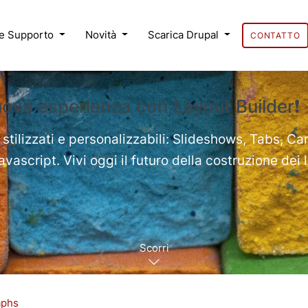
 e Supporto
Novità
Scarica Drupal
CONTATTO
uova esperienza con Layout Builder❗
 stilizzati e personalizzabili: Slideshows, Tabs, Ca
ascript. Vivi oggi il futuro della costruzione dei 
Scorri
aphs