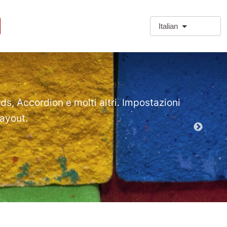
Italian
❗Extra
Extra Paragr
rds, Accordion e molti altri. Impostazioni
layout.
Demo mod