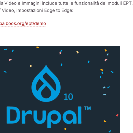
ia Video e Immagini include tutte le funzionalità dei moduli EP
 Video, impostazioni Edge to Edge:
upalbook.org/ept/demo