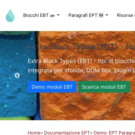
Salta al contenuto principale
Blocchi EBT 🧱
Paragrafi EPT 🆕
Risorse
Extra Block Types (EBT) - N
ed videos.
Extra Block Types (EBT) - tipi di blocchi
integrate per sfondo, DOM Box, plugin jav
Demo moduli EBT
Scarica moduli EBT
Home
Documentazione EPT
Demo: EPT Paragr