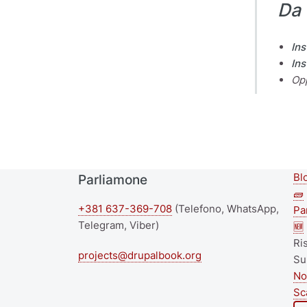
Da 
Ins
In
Opp
Bl
Parliamone
S
🧱
+381 637-369-708
(Telefono, WhatsApp,
f
Pa
Telegram, Viber)
🆕
m
Ri
projects@drupalbook.org
Su
No
Sc