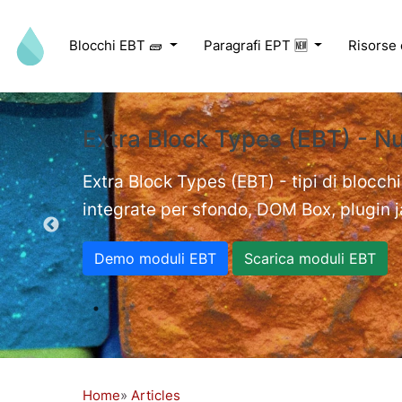
Salta al contenuto principale
Blocchi EBT 🧱
Paragrafi EPT 🆕
Risorse
Extra Block Types (EBT) - N
ed videos.
Extra Block Types (EBT) - tipi di blocchi
integrate per sfondo, DOM Box, plugin jav
Demo moduli EBT
Scarica moduli EBT
Home
Articles