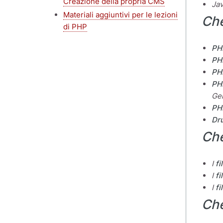
Creazione della propria CMS
Jav
Materiali aggiuntivi per le lezioni
Che
di PHP
PH
PH
PH
PH
Gen
PH
Dr
Che
I
fi
I
fi
I
fi
Ch