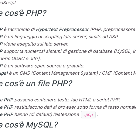
aScript
 cos’è PHP?
P
è l’acronimo di
Hypertext Preprocessor
(PHP: preprocessore d
P
è un linguaggio di scripting lato server, simile ad ASP.
P
viene eseguito sul lato server.
P
supporta numerosi sistemi di gestione di database (MySQL, In
eric ODBC e altri).
P
è un software open source e gratuito.
upal
è un CMS (Content Management System) / CMF (Content M
 cos’è un file PHP?
le PHP
possono contenere testo, tag HTML e script PHP.
le PHP
restituiscono dati al browser sotto forma di testo normal
le PHP
hanno (di default) l’estensione
.
.php
e cos’è MySQL?