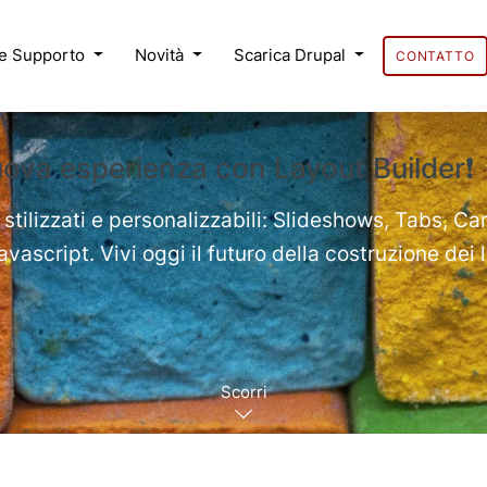
 e Supporto
Novità
Scarica Drupal
CONTATTO
uova esperienza con Layout Builder❗
 stilizzati e personalizzabili: Slideshows, Tabs, Ca
ascript. Vivi oggi il futuro della costruzione dei 
Scorri