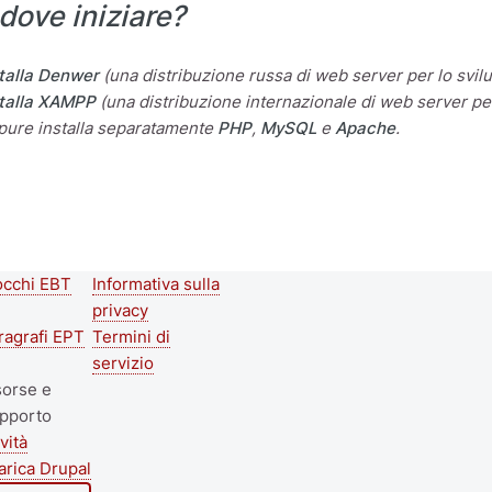
dove iniziare?
talla Denwer
(una distribuzione russa di web server per lo svilu
stalla XAMPP
(una distribuzione internazionale di web server per 
ure installa separatamente
PHP
,
MySQL
e
Apache
.
occhi EBT
Informativa sulla
econd
Footer menu
privacy
ooter
ragrafi EPT
Termini di
servizio
enu
sorse e
pporto
vità
arica Drupal