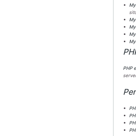
My
sit
My
My
My
My
PH
PHP 
server
Pe
PH
PH
PH
PH