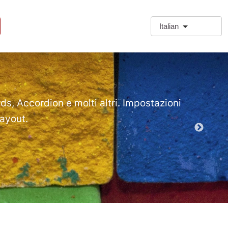
Italian
❗Extra
Extra Paragr
rds, Accordion e molti altri. Impostazioni
layout.
Demo mod