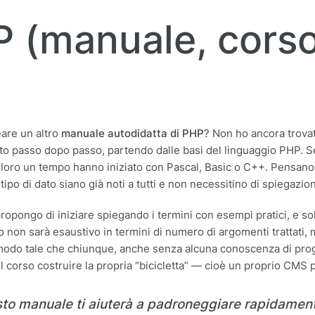
P (manuale, corso
are un altro
manuale autodidatta di PHP
? Non ho ancora trovat
tto passo dopo passo, partendo dalle basi del linguaggio PHP. S
loro un tempo hanno iniziato con Pascal, Basic o C++. Pensano 
 tipo di dato siano già noti a tutti e non necessitino di spiegazio
propongo di iniziare spiegando i termini con esempi pratici, e s
o non sarà esaustivo in termini di numero di argomenti trattati, 
 modo tale che chiunque, anche senza alcuna conoscenza di pr
el corso costruire la propria “bicicletta” — cioè un proprio CMS 
to manuale ti aiuterà a padroneggiare rapidamente