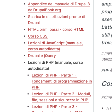
ampi
Appendice del manuale di Drupal 8
da DrupalBook.org
prog
Scarica le distribuzioni pronte di
eser
Drupal
L’at
HTML primi passi - corso HTML
util
Corso CSS
trov
Lezioni di JavaScript (manuale,
corso autodidatta)
Il man
Drupal e jQuery
utilizz
Lezioni di PHP (manuale, corso
autodidatta)
PHP
è
Lezioni di PHP - Parte 1 -
Fondamenti di programmazione in
Cos
PHP
Lezioni di PHP - Parte 2 - Moduli,
Prima 
file, sessioni e sicurezza in PHP.
Lezioni di PHP - Parte 3 -
HT