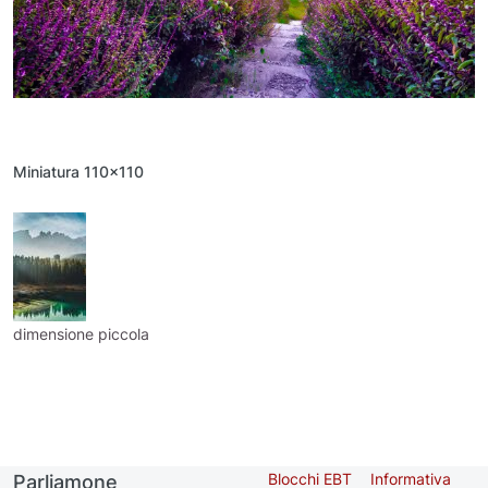
Miniatura 110x110
dimensione piccola
Blocchi EBT
Informativa
Parliamone
Second
Footer me