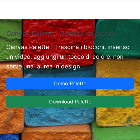
Salta al contenuto principale
Canvas Palette - Rendila colorata🎨
E
e
Canvas Palette - Trascina i blocchi, inserisci
un video, aggiungi un tocco di colore: non
nt
Ex
serve una laurea in design.
st
Ca
Demo Palette
in
ja
Download Palette
co