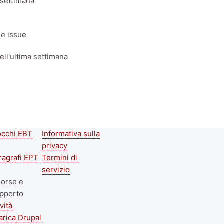
 settimana
le issue
ell'ultima settimana
occhi EBT
Informativa sulla
econd
Footer menu
privacy
ooter
ragrafi EPT
Termini di
servizio
enu
sorse e
pporto
vità
arica Drupal