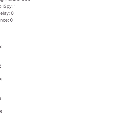
llSpy: 1
elay: 0
nce: 0
1
ne
2
ne
3
ne