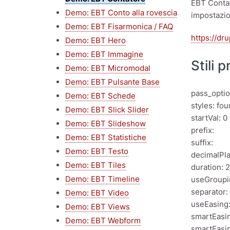
EBT Contat
Demo: EBT Conto alla rovescia
impostazio
Demo: EBT Fisarmonica / FAQ
https://dr
Demo: EBT Hero
Demo: EBT Immagine
Stili 
Demo: EBT Micromodal
Demo: EBT Pulsante Base
pass_optio
Demo: EBT Schede
styles: fo
Demo: EBT Slick Slider
startVal: 0
Demo: EBT Slideshow
prefix:
Demo: EBT Statistiche
suffix:
Demo: EBT Testo
decimalPla
Demo: EBT Tiles
duration: 2
Demo: EBT Timeline
useGroupi
separator
Demo: EBT Video
useEasing:
Demo: EBT Views
smartEasi
Demo: EBT Webform
smartEasi