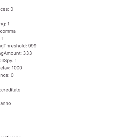
ces: 0
ng: 1
: comma
 1
ngThreshold: 999
ngAmount: 333
llSpy: 1
elay: 1000
nce: 0
creditate
o anno