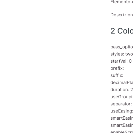
Elemento 
Descrizio
2 Col
pass_optio
styles: tw
startVal: 0
prefix:
suffix:
decimalPla
duration: 2
useGroupi
separator
useEasing:
smartEasi
smartEasi
enableScro