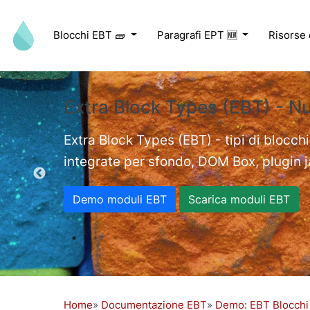
Salta al contenuto principale
Blocchi EBT 🧱
Paragrafi EPT 🆕
Risorse
Extra Block Types (EBT) - N
ed videos.
Extra Block Types (EBT) - tipi di blocchi
integrate per sfondo, DOM Box, plugin jav
Demo moduli EBT
Scarica moduli EBT
Home
Documentazione EBT
Demo: EBT Blocchi