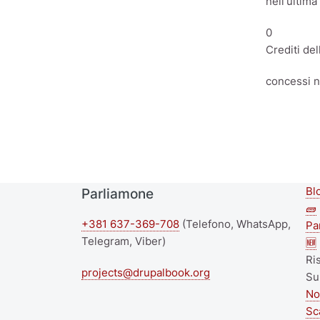
nell'ultima
0
Crediti del
concessi n
Bl
Parliamone
S
🧱
+381 637-369-708
(Telefono, WhatsApp,
f
Pa
Telegram, Viber)
🆕
m
Ri
projects@drupalbook.org
Su
No
Sc