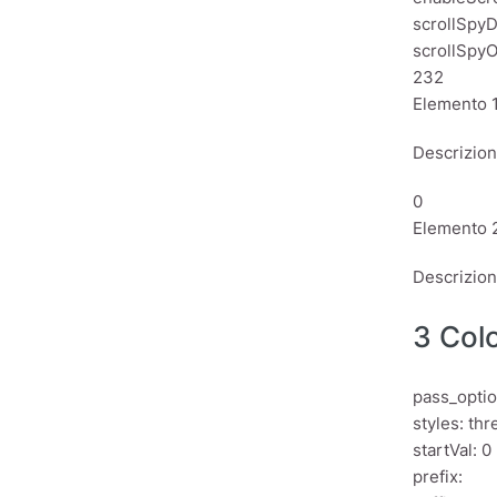
scrollSpyD
scrollSpyO
232
Elemento 
Descrizio
0
Elemento 
Descrizio
3 Col
pass_optio
styles: th
startVal: 0
prefix: