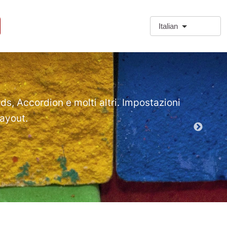
Italian
❗Extra
Extra Paragr
rds, Accordion e molti altri. Impostazioni
layout.
Demo mod