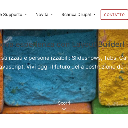
 e Supporto
Novità
Scarica Drupal
CONTATTO
uova esperienza con Layout Builder❗
 stilizzati e personalizzabili: Slideshows, Tabs, Ca
ascript. Vivi oggi il futuro della costruzione dei 
Scorri