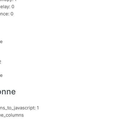
elay: 0
nce: 0
1
ne
2
ne
onne
ns_to_javascript: 1
ree_columns