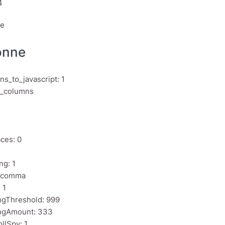
4
ne
onne
ns_to_javascript: 1
o_columns
ces: 0
ng: 1
: comma
 1
ngThreshold: 999
ngAmount: 333
llSpy: 1