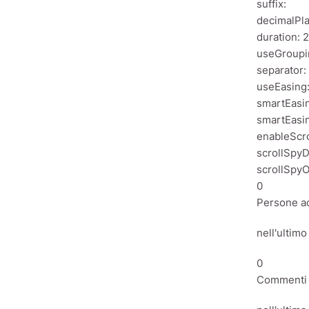
suffix:
decimalPla
duration: 2
useGroupi
separator
useEasing:
smartEasi
smartEasi
enableScro
scrollSpyD
scrollSpyO
0
Persone ac
nell'ultim
0
Commenti