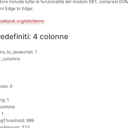
ore include tutte le funzionalità del modulo EBT, compresi DOM
ni Edge to Edge:
upalbook.org/ebt/demo
predefiniti: 4 colonne
ns_to_javascript: 1
ur_columns
ces: 0
ng: 1
: comma
 1
ngThreshold: 999
ngAmount: 333