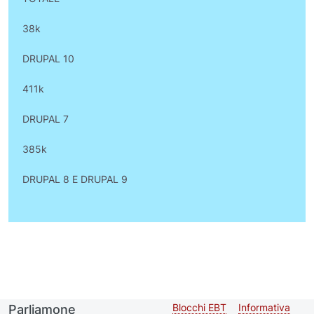
38k
DRUPAL 10
411k
DRUPAL 7
385k
DRUPAL 8 E DRUPAL 9
Blocchi EBT
Informativa
Parliamone
Second
Footer me