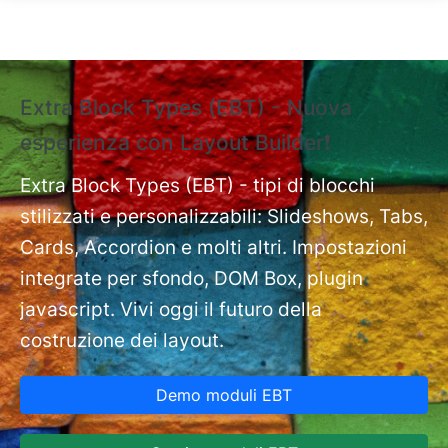
Salta al contenuto principale
Extra Block Types (EBT) - Nuova
❗
esperienza con Layout Builder❗
e
Ext
nt
Extra Block Types (EBT) - tipi di blocchi
pa
stilizzati e personalizzabili: Slideshows, Tabs,
Cards, Accordion e molti altri. Impostazioni
integrate per sfondo, DOM Box, plugin
javascript. Vivi oggi il futuro della
costruzione dei layout.
Demo moduli EBT