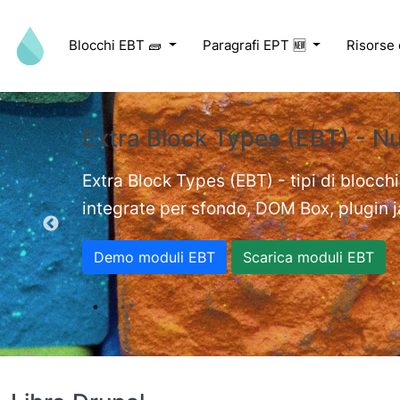
Salta al contenuto principale
Blocchi EBT 🧱
Paragrafi EPT 🆕
Risorse
Extra Block Types (EBT) - N
ed videos.
Extra Block Types (EBT) - tipi di blocchi
integrate per sfondo, DOM Box, plugin jav
Demo moduli EBT
Scarica moduli EBT