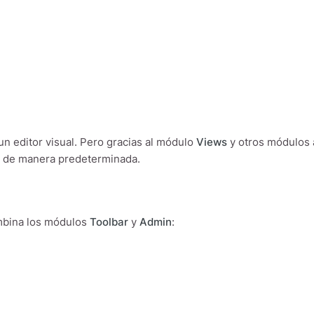
un editor visual. Pero gracias al módulo
Views
y otros módulos 
al de manera predeterminada.
mbina los módulos
Toolbar
y
Admin
:
ásicas