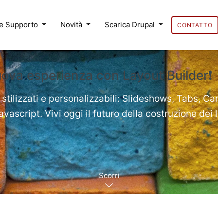
 e Supporto
Novità
Scarica Drupal
CONTATTO
uova esperienza con Layout Builder❗
 stilizzati e personalizzabili: Slideshows, Tabs, Ca
ascript. Vivi oggi il futuro della costruzione dei 
Scorri