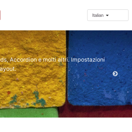
Italian
❗Extra
Extra Paragr
rds, Accordion e molti altri. Impostazioni
layout.
Demo mod