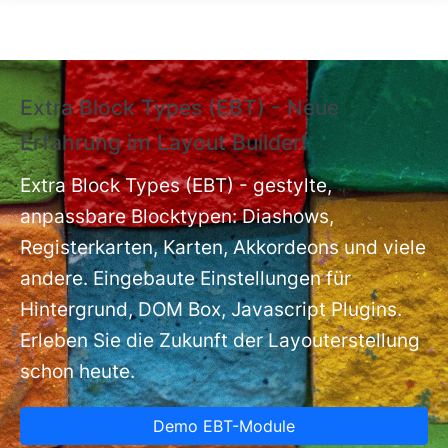
Direkt zum Inhalt
Extra Block Types (EBT) - Neue
❗
Erfahrung im Layout Builder❗
m
Ex
nt
Extra Block Types (EBT) - gestylte,
ba
anpassbare Blocktypen: Diashows,
Registerkarten, Karten, Akkordeons und viele
andere. Eingebaute Einstellungen für
Hintergrund, DOM Box, Javascript Plugins.
Erleben Sie die Zukunft der Layouterstellung
schon heute.
Demo EBT-Module