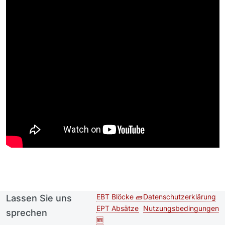
EBT Blöcke 🧱
Datenschutzerklärung
Lassen Sie uns
Second
Footer menu
EPT Absätze
Nutzungsbedingungen
sprechen
footer
🆕