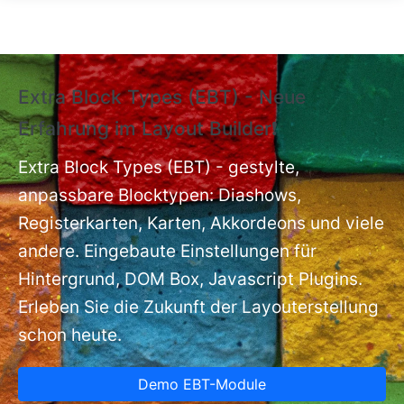
Direkt zum Inhalt
Extra Block Types (EBT) - Neue
❗
Erfahrung im Layout Builder❗
m
Ex
nt
Extra Block Types (EBT) - gestylte,
ba
anpassbare Blocktypen: Diashows,
Registerkarten, Karten, Akkordeons und viele
andere. Eingebaute Einstellungen für
Hintergrund, DOM Box, Javascript Plugins.
Erleben Sie die Zukunft der Layouterstellung
schon heute.
Demo EBT-Module